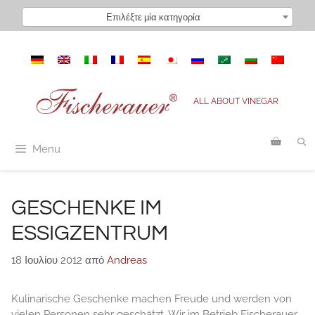
Μετάβαση
Επιλέξτε μία κατηγορία
σε
περιεχόμενο
ALL ABOUT VINEGAR
Menu
GESCHENKE IM
ESSIGZENTRUM
18 Ιουλίου 2012
από
Andreas
Kulinarische Geschenke machen Freude und werden von
vielen Personen sehr geschätzt. Wir im Betrieb Fischerauer