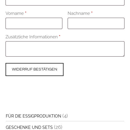
E
Vorname
*
Nachname
*
-
M
Zusätzliche Informationen
*
a
i
l
(
WIDERRUF BESTÄTIGEN
w
i
e
d
e
(4)
FÜR DIE ESSIGPRODUKTION
r
h
(26)
GESCHENKE UND SETS