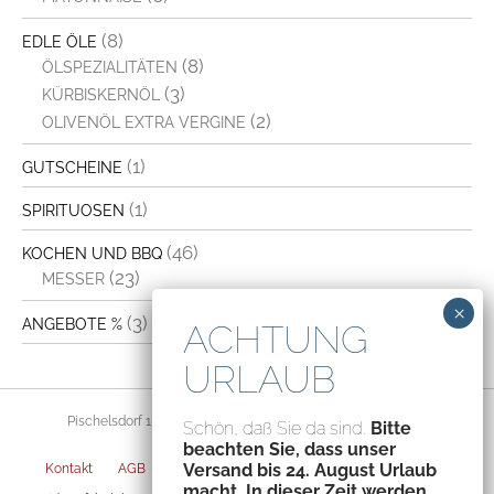
(8)
EDLE ÖLE
(8)
ÖLSPEZIALITÄTEN
(3)
KÜRBISKERNÖL
(2)
OLIVENÖL EXTRA VERGINE
(1)
GUTSCHEINE
(1)
SPIRITUOSEN
(46)
KOCHEN UND BBQ
(23)
MESSER
(3)
ANGEBOTE %
Pischelsdorf 156, 8212 Pischelsdorf, Austria – ATU70094435
Schön, daß Sie da sind.
Bitte
beachten Sie, dass unser
Versand bis 24. August Urlaub
Kontakt
AGB
Datenschutz
Impressum
Versandarten
macht. In dieser Zeit werden