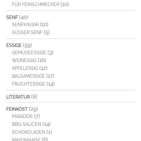
(10)
o
FÜR FEINSCHMECKER
l
(40)
SENF
e
(10)
SENFKAVIAR
(5)
SÜSSER SENF
n
)
(59)
ESSIGE
(3)
GEMÜSEESSIGE
(16)
WEINESSIG
*
(12)
APFELESSIG
(17)
BALSAMESSIGE
(14)
FRUCHTESSIGE
(8)
LITERATUR
(29)
FEINKOST
(7)
PARADEIS
(14)
BBQ-SAUCEN
(1)
SCHOKOLADEN
(6)
MAYONNAISE