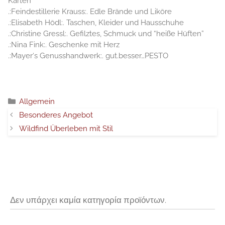
Karten
.:Feindestillerie Krauss:. Edle Brände und Liköre
.:Elisabeth Hödl:. Taschen, Kleider und Hausschuhe
.:Christine Gressl:. Gefilztes, Schmuck und “heiße Hüften”
.:Nina Fink:. Geschenke mit Herz
.:Mayer‘s Genusshandwerk:. gut.besser…PESTO
Κατηγορίες
Allgemein
Besonderes Angebot
Wildfind Überleben mit Stil
Δεν υπάρχει καμία κατηγορία προϊόντων.