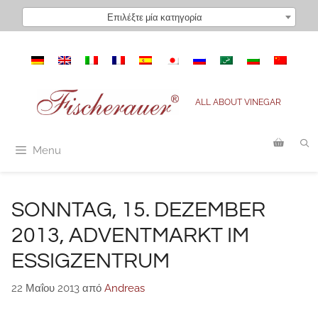
Μετάβαση
Επιλέξτε μία κατηγορία
σε
περιεχόμενο
ALL ABOUT VINEGAR
Menu
SONNTAG, 15. DEZEMBER
2013, ADVENTMARKT IM
ESSIGZENTRUM
22 Μαΐου 2013
από
Andreas