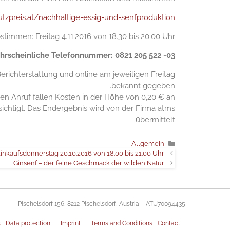
tzpreis.at/nachhaltige-essig-und-senfproduktion
timmen: Freitag 4.11.2016 von 18.30 bis 20.00 Uhr
rscheinliche Telefonnummer: 0821 205 522 -03
ichterstattung und online am jeweiligen Freitag
bekannt gegeben.
den Anruf fallen Kosten in der Höhe von 0,20 € an.
htigt. Das Endergebnis wird von der Firma atms
übermittelt.
التصنيفات
Allgemein
inkaufsdonnerstag 20.10.2016 von 18.00 bis 21.00 Uhr
Ginsenf – der feine Geschmack der wilden Natur
Pischelsdorf 156, 8212 Pischelsdorf, Austria – ATU70094435
s
Data protection
Imprint
Terms and Conditions
Contact