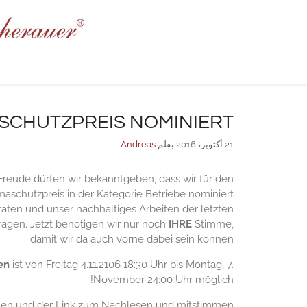
نتقل
لى
لمحتوى
ASCHUTZPREIS NOMINIERT!
21 أكتوبر، 2016
بقلم
Andreas
 Freude dürfen wir bekanntgeben, dass wir für den
maschutzpreis in der Kategorie Betriebe nominiert
itäten und unser nachhaltiges Arbeiten der letzten
ragen. Jetzt benötigen wir nur noch
IHRE
Stimme,
damit wir da auch vorne dabei sein können.
en
ist von Freitag 4.11.2106 18:30 Uhr bis Montag, 7.
November 24:00 Uhr möglich!
onen und der Link zum Nachlesen und mitstimmen.