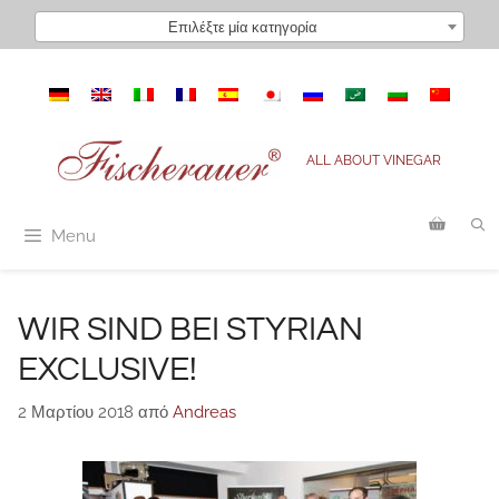
Μετάβαση
Επιλέξτε μία κατηγορία
σε
περιεχόμενο
ALL ABOUT VINEGAR
Menu
WIR SIND BEI STYRIAN
EXCLUSIVE!
2 Μαρτίου 2018
από
Andreas