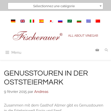
Aller
Sélectionnez une catégorie
au
contenu
ALL ABOUT VINEGAR
Menu
GENUSSTOUREN IN DER
OSTSTEIERMARK
9 février 2015
par
Andreas
Zusammen mit dem Gasthof Allmer gibt es Genusstouren
in die Erlebniswelt Essig und Senf.