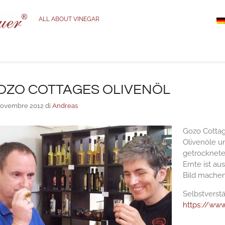
ALL ABOUT VINEGAR
OZO COTTAGES OLIVENÖL
Novembre 2012
di
Andreas
Gozo Cottage
Olivenöle un
getrocknete
Ernte ist au
Bild machen
Selbstverst
https://www