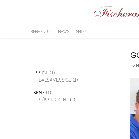
Vai
al
contenuto
BENVENUTI
NEWS
SHOP
G
30 
(1)
ESSIGE
(1)
BALSAMESSIGE
(1)
SENF
(1)
SÜSSER SENF