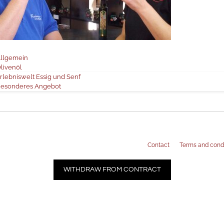
ategorie
llgemein
ag
livenöl
rlebniswelt Essig und Senf
esonderes Angebot
Contact
Terms and cond
WITHDRAW FROM CONTRACT