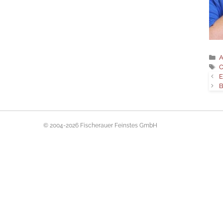
C
A
T
O
E
B
© 2004-2026 Fischerauer Feinstes GmbH