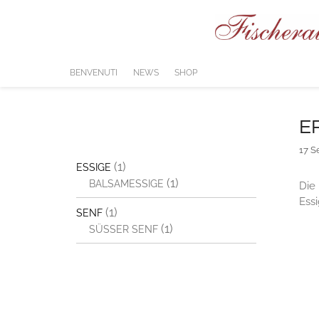
Vai
al
contenuto
BENVENUTI
NEWS
SHOP
E
17 S
(1)
ESSIGE
(1)
BALSAMESSIGE
Die 
Essi
(1)
SENF
(1)
SÜSSER SENF