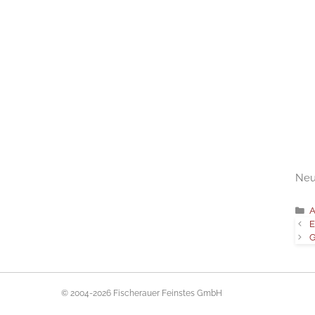
Neu
C
A
E
G
© 2004-2026 Fischerauer Feinstes GmbH