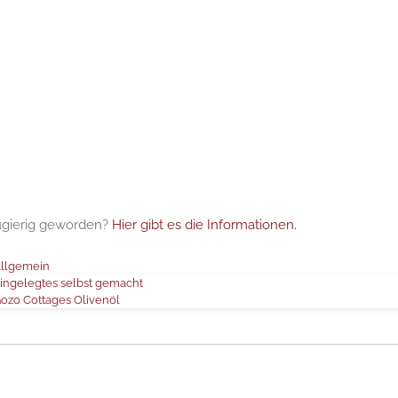
gierig geworden?
Hier gibt es die Informationen.
ategorie
llgemein
ingelegtes selbst gemacht
ozo Cottages Olivenöl