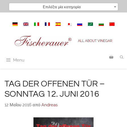
Μετάβαση
Επιλέξτε μία κατηγορία
σε
περιεχόμενο
ALL ABOUT VINEGAR
Menu
TAG DER OFFENEN TÜR –
SONNTAG 12. JUNI 2016
12 Μαΐου 2016
από
Andreas