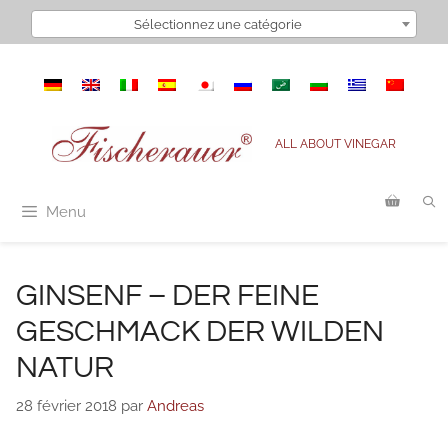
Aller
Sélectionnez une catégorie
au
contenu
ALL ABOUT VINEGAR
Menu
GINSENF – DER FEINE
GESCHMACK DER WILDEN
NATUR
28 février 2018
par
Andreas