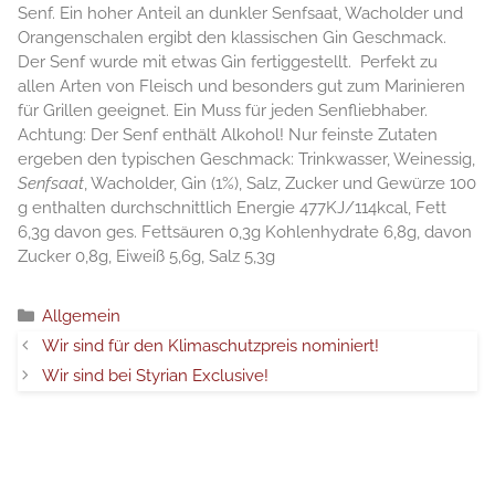
Senf. Ein hoher Anteil an dunkler Senfsaat, Wacholder und
Orangenschalen ergibt den klassischen Gin Geschmack.
Der Senf wurde mit etwas Gin fertiggestellt. Perfekt zu
allen Arten von Fleisch und besonders gut zum Marinieren
für Grillen geeignet. Ein Muss für jeden Senfliebhaber.
Achtung: Der Senf enthält Alkohol! Nur feinste Zutaten
ergeben den typischen Geschmack: Trinkwasser, Weinessig,
Senfsaat
, Wacholder, Gin (1%), Salz, Zucker und Gewürze 100
g enthalten durchschnittlich Energie 477KJ/114kcal, Fett
6,3g davon ges. Fettsäuren 0,3g Kohlenhydrate 6,8g, davon
Zucker 0,8g, Eiweiß 5,6g, Salz 5,3g
Catégories
Allgemein
Wir sind für den Klimaschutzpreis nominiert!
Wir sind bei Styrian Exclusive!