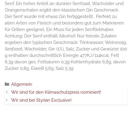
Senf. Ein hoher Anteil an dunkler Senfsaat, Wacholder und
Orangenschalen ergibt den klassischen Gin Geschmack.
Der Senf wurde mit etwas Gin fertiggestellt. Perfekt zu
allen Arten von Fleisch und besonders gut zum Marinieren
für Grillen geeignet. Ein Muss für jeden Senfliebhaber.
Achtung: Der Senf enthält Alkohol! Nur feinste Zutaten
ergeben den typischen Geschmack: Trinkwasser, Weinessig,
Senfsaat
, Wacholder, Gin (1%), Salz, Zucker und Gewürze 100
g enthalten durchschnittlich Energie 477KJ/114kcal, Fett
6,3g davon ges. Fettsäuren 0,3g Kohlenhydrate 6,8g, davon
Zucker 0,8g, Eiweiß 5,6g, Salz 5,3g
Categorie
Allgemein
Wir sind für den Klimaschutzpreis nominiert!
Wir sind bei Styrian Exclusive!