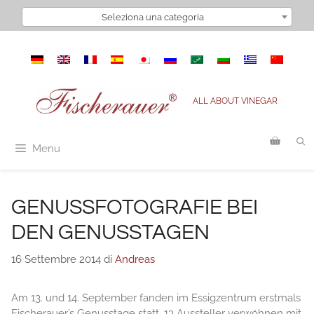
Vai
Seleziona una categoria
al
contenuto
ALL ABOUT VINEGAR
Menu
GENUSSFOTOGRAFIE BEI
DEN GENUSSTAGEN
16 Settembre 2014
di
Andreas
Am 13. und 14. September fanden im Essigzentrum erstmals
Fischerauer’s Genusstage statt. 13 Aussteller verwöhnen mit