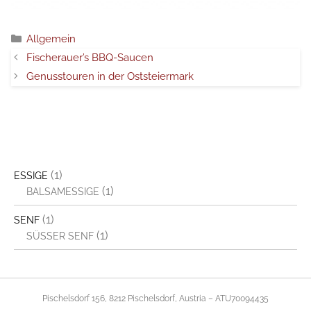
Categorie
Allgemein
Fischerauer’s BBQ-Saucen
Genusstouren in der Oststeiermark
(1)
ESSIGE
(1)
BALSAMESSIGE
(1)
SENF
(1)
SÜSSER SENF
Pischelsdorf 156, 8212 Pischelsdorf, Austria – ATU70094435