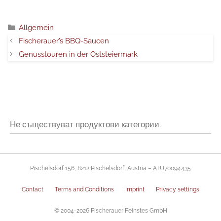
Категории
Allgemein
Fischerauer’s BBQ-Saucen
Genusstouren in der Oststeiermark
Не съществуват продуктови категории.
Pischelsdorf 156, 8212 Pischelsdorf, Austria – ATU70094435
Contact
Terms and Conditions
Imprint
Privacy settings
© 2004-2026 Fischerauer Feinstes GmbH