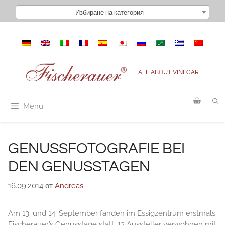
Към
Избиране на категория
съдържанието
ALL ABOUT VINEGAR
Menu
GENUSSFOTOGRAFIE BEI
DEN GENUSSTAGEN
16.09.2014
от
Andreas
Am 13. und 14. September fanden im Essigzentrum erstmals
Fischerauer’s Genusstage statt. 13 Aussteller verwöhnen mit