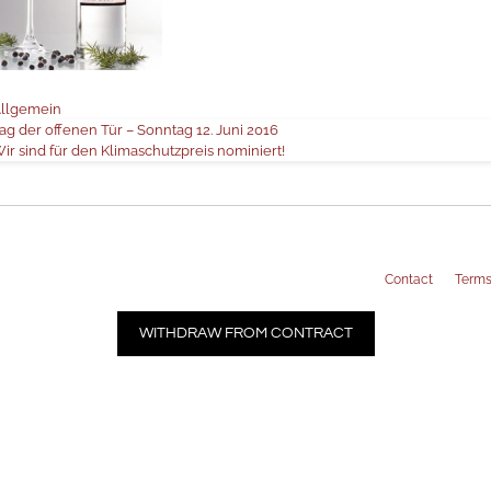
カ
llgemein
テ
ag der offenen Tür – Sonntag 12. Juni 2016
ゴ
ir sind für den Klimaschutzpreis nominiert!
リ
ー
Contact
Terms
WITHDRAW FROM CONTRACT