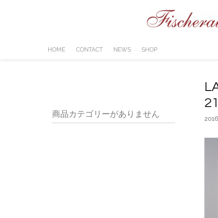
コ
ン
テ
ン
ツ
HOME
CONTACT
NEWS
SHOP
へ
ス
キ
L
ッ
2
プ
商品カテゴリーがありません
201