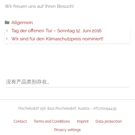
Wir freuen uns auf Ihren Besuch!
分
Allgemein
类
Tag der offenen Tür – Sonntag 12. Juni 2016
Wir sind für den Klimaschutzpreis nominiert!
没有产品类别存在。
Pischelsdorf 156, 8212 Pischelsdorf, Austria – ATU70094435
Contact
Terms and Conditions
Imprint
Data protection
Privacy settings