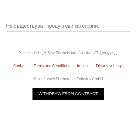
Не съществуват продуктови категории.
Pischelsdorf 156, 8212 Pischelsdorf, Austria – ATU70094435
Contact
Terms and Conditions
Imprint
Privacy settings
© 2004-2026 Fischerauer Feinstes GmbH
WITHDRAW FROM CONTRACT