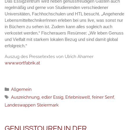
Das Essigzentrum wird neben genussfreudigen Gästen auch
regelmäßig und gerne von Studierenden verschiedener
Universitäten, Fachhochschulen und HTL besucht. „Angehende
LebensmitteltechnikerInnen erleben bei uns live, was sonst nur
in Büchern zu sehen ist. Zudem kann alles sogleich auch
verkostet werden.“ Fischerauers Resümee: „Wir leben Genuss
und Vielfalt mit starkem lokalen Bezug und sind damit global
erfolgreich.“
Auszug des Pressetextes von Ulrich Ahamer
www.wortfabrik.at
Категории
Allgemein
Етикети
Auszeichnung
,
edler Essig
,
Erlebniswelt
,
feiner Senf
,
Landeswappen Steiermark
GENUSSTOUREN IN DER