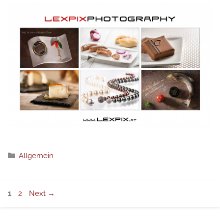
Категории
Allgemein
Page
Page
1
2
Next
→