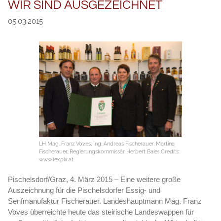
WIR SIND AUSGEZEICHNET
05.03.2015
LH Mag. Franz Voves, Ing. Andreas Fischerauer, Martina
Fischerauer, Regierungskommissär Herbert Baier Credits:
www.lexpix.at
Pischelsdorf/Graz, 4. März 2015 – Eine weitere große
Auszeichnung für die Pischelsdorfer Essig- und
Senfmanufaktur Fischerauer. Landeshauptmann Mag. Franz
Voves überreichte heute das steirische Landeswappen für