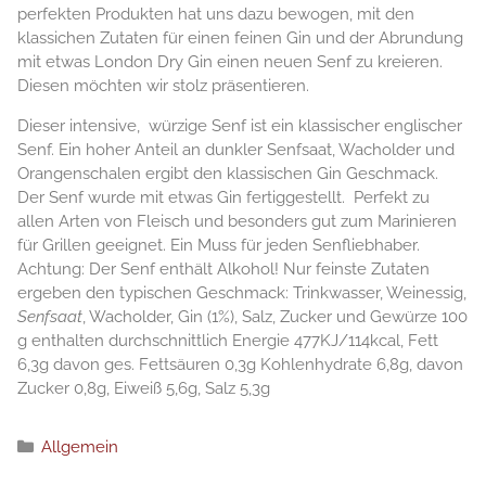
perfekten Produkten hat uns dazu bewogen, mit den
klassichen Zutaten für einen feinen Gin und der Abrundung
mit etwas London Dry Gin einen neuen Senf zu kreieren.
Diesen möchten wir stolz präsentieren.
Dieser intensive, würzige Senf ist ein klassischer englischer
Senf. Ein hoher Anteil an dunkler Senfsaat, Wacholder und
Orangenschalen ergibt den klassischen Gin Geschmack.
Der Senf wurde mit etwas Gin fertiggestellt. Perfekt zu
allen Arten von Fleisch und besonders gut zum Marinieren
für Grillen geeignet. Ein Muss für jeden Senfliebhaber.
Achtung: Der Senf enthält Alkohol! Nur feinste Zutaten
ergeben den typischen Geschmack: Trinkwasser, Weinessig,
Senfsaat
, Wacholder, Gin (1%), Salz, Zucker und Gewürze 100
g enthalten durchschnittlich Energie 477KJ/114kcal, Fett
6,3g davon ges. Fettsäuren 0,3g Kohlenhydrate 6,8g, davon
Zucker 0,8g, Eiweiß 5,6g, Salz 5,3g
Категории
Allgemein