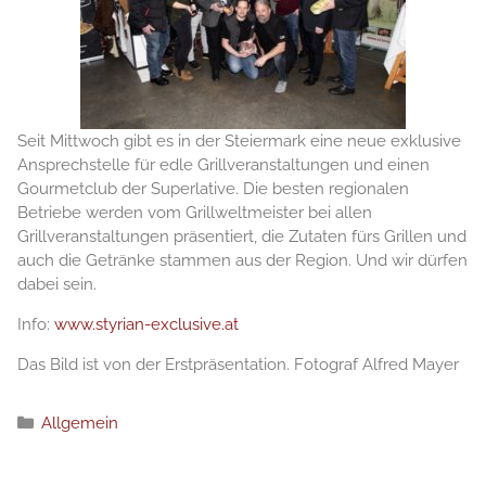
Seit Mittwoch gibt es in der Steiermark eine neue exklusive
Ansprechstelle für edle Grillveranstaltungen und einen
Gourmetclub der Superlative. Die besten regionalen
Betriebe werden vom Grillweltmeister bei allen
Grillveranstaltungen präsentiert, die Zutaten fürs Grillen und
auch die Getränke stammen aus der Region. Und wir dürfen
dabei sein.
Info:
www.styrian-exclusive.at
Das Bild ist von der Erstpräsentation. Fotograf Alfred Mayer
Категории
Allgemein