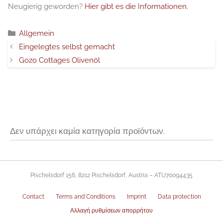
Neugierig geworden?
Hier gibt es die Informationen.
Κατηγορίες
Allgemein
Eingelegtes selbst gemacht
Gozo Cottages Olivenöl
Δεν υπάρχει καμία κατηγορία προϊόντων.
Pischelsdorf 156, 8212 Pischelsdorf, Austria – ATU70094435
Contact
Terms and Conditions
Imprint
Data protection
Αλλαγή ρυθμίσεων απορρήτου