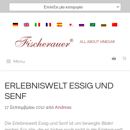
Μετάβαση
Επιλέξτε μία κατηγορία
σε
περιεχόμενο
ALL ABOUT VINEGAR
Menu
ERLEBNISWELT ESSIG UND
SENF
17 Σεπτεμβρίου 2012
από
Andreas
Die Erlebniswelt Essig und Senf ist um bewegte Bilder
reicher. Für alle, die es bisher noch nicht in die Erlebniswelt