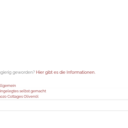
gierig geworden?
Hier gibt es die Informationen.
カ
llgemein
テ
ingelegtes selbst gemacht
ゴ
ozo Cottages Olivenöl
リ
ー