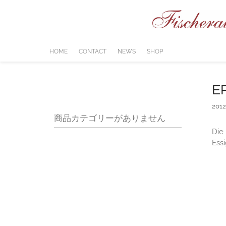
コ
ン
テ
ン
ツ
HOME
CONTACT
NEWS
SHOP
へ
ス
キ
E
ッ
プ
201
商品カテゴリーがありません
Die 
Essi