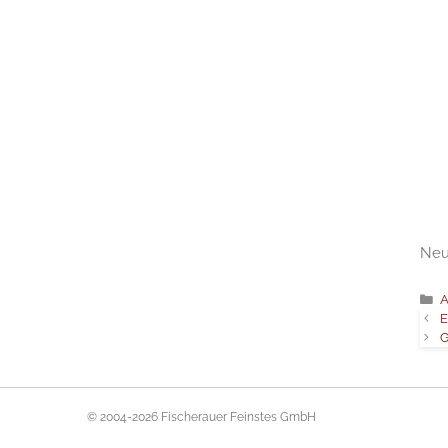
Neu
A
E
G
© 2004-2026 Fischerauer Feinstes GmbH