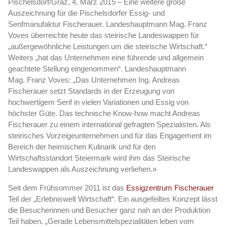
Pischelsdorf/Graz, 4. März 2015 – Eine weitere große
Auszeichnung für die Pischelsdorfer Essig- und
Senfmanufaktur Fischerauer. Landeshauptmann Mag. Franz
Voves überreichte heute das steirische Landeswappen für
„
außergewöhnliche Leistungen um die steirische Wirtschaft.“
Weiters „hat das Unternehmen eine führende und allgemein
geachtete Stellung eingenommen“.
Landeshauptmann
Mag. Franz Voves:
„Das Unternehmen Ing. Andreas
Fischerauer setzt Standards in der Erzeugung von
hochwertigem Senf in vielen Variationen und Essig von
höchster Güte. Das technische Know-how macht Andreas
Fischerauer zu einem international gefragten Spezialisten. Als
steirisches Vorzeigeunternehmen und für das Engagement im
Bereich der heimischen Kulinarik und für den
Wirtschaftsstandort Steiermark wird ihm das Steirische
Landeswappen als Auszeichnung verliehen.»
Seit dem Frühsommer 2011 ist das
Essigzentrum Fischerauer
Teil der „Erlebniswelt Wirtschaft“. Ein ausgefeiltes Konzept lässt
die Besucherinnen und Besucher ganz nah an der Produktion
Teil haben. „Gerade Lebensmittelspezialitäten leben vom