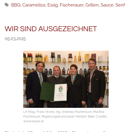
Метки
BBQ
,
Caramellos
,
Essig
,
Fischerauer
,
Grillen
,
Sauce
,
Senf
WIR SIND AUSGEZEICHNET
05.03.2015
LH Mag. Franz Voves, Ing. Andreas Fischerauer, Martina
Fischerauer, Regierungskommissär Herbert Baier Credits:
www.lexpix.at