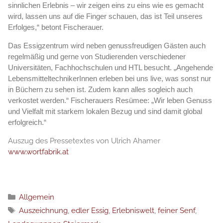
sinnlichen Erlebnis – wir zeigen eins zu eins wie es gemacht
wird, lassen uns auf die Finger schauen, das ist Teil unseres
Erfolges,“ betont Fischerauer.
Das Essigzentrum wird neben genussfreudigen Gästen auch
regelmäßig und gerne von Studierenden verschiedener
Universitäten, Fachhochschulen und HTL besucht. „Angehende
LebensmitteltechnikerInnen erleben bei uns live, was sonst nur
in Büchern zu sehen ist. Zudem kann alles sogleich auch
verkostet werden.“ Fischerauers Resümee: „Wir leben Genuss
und Vielfalt mit starkem lokalen Bezug und sind damit global
erfolgreich.“
Auszug des Pressetextes von Ulrich Ahamer
www.wortfabrik.at
Рубрики
Allgemein
Метки
Auszeichnung
,
edler Essig
,
Erlebniswelt
,
feiner Senf
,