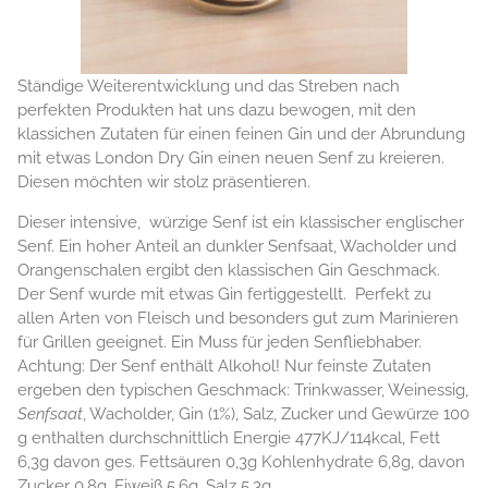
Ständige Weiterentwicklung und das Streben nach
perfekten Produkten hat uns dazu bewogen, mit den
klassichen Zutaten für einen feinen Gin und der Abrundung
mit etwas London Dry Gin einen neuen Senf zu kreieren.
Diesen möchten wir stolz präsentieren.
Dieser intensive, würzige Senf ist ein klassischer englischer
Senf. Ein hoher Anteil an dunkler Senfsaat, Wacholder und
Orangenschalen ergibt den klassischen Gin Geschmack.
Der Senf wurde mit etwas Gin fertiggestellt. Perfekt zu
allen Arten von Fleisch und besonders gut zum Marinieren
für Grillen geeignet. Ein Muss für jeden Senfliebhaber.
Achtung: Der Senf enthält Alkohol! Nur feinste Zutaten
ergeben den typischen Geschmack: Trinkwasser, Weinessig,
Senfsaat
, Wacholder, Gin (1%), Salz, Zucker und Gewürze 100
g enthalten durchschnittlich Energie 477KJ/114kcal, Fett
6,3g davon ges. Fettsäuren 0,3g Kohlenhydrate 6,8g, davon
Zucker 0,8g, Eiweiß 5,6g, Salz 5,3g