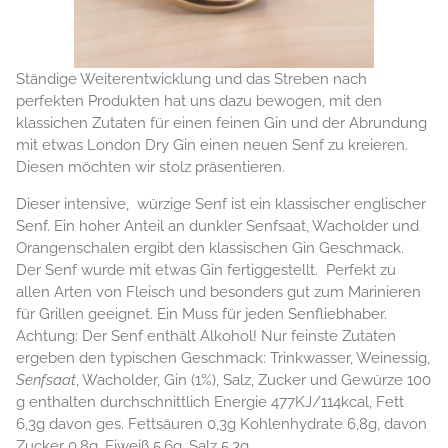
Ständige Weiterentwicklung und das Streben nach
perfekten Produkten hat uns dazu bewogen, mit den
klassichen Zutaten für einen feinen Gin und der Abrundung
mit etwas London Dry Gin einen neuen Senf zu kreieren.
Diesen möchten wir stolz präsentieren.
Dieser intensive, würzige Senf ist ein klassischer englischer
Senf. Ein hoher Anteil an dunkler Senfsaat, Wacholder und
Orangenschalen ergibt den klassischen Gin Geschmack.
Der Senf wurde mit etwas Gin fertiggestellt. Perfekt zu
allen Arten von Fleisch und besonders gut zum Marinieren
für Grillen geeignet. Ein Muss für jeden Senfliebhaber.
Achtung: Der Senf enthält Alkohol! Nur feinste Zutaten
ergeben den typischen Geschmack: Trinkwasser, Weinessig,
Senfsaat
, Wacholder, Gin (1%), Salz, Zucker und Gewürze 100
g enthalten durchschnittlich Energie 477KJ/114kcal, Fett
6,3g davon ges. Fettsäuren 0,3g Kohlenhydrate 6,8g, davon
Zucker 0,8g, Eiweiß 5,6g, Salz 5,3g