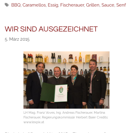
Schlagwörter
BBQ
,
Caramellos
,
Essig
,
Fischerauer
,
Grillen
,
Sauce
,
Senf
WIR SIND AUSGEZEICHNET
5. März 2015
LH Mag. Franz Voves, Ing. Andreas Fischerauer, Martina
Fischerauer, Regierungskommissär Herbert Baier Credits:
www.lexpix.at