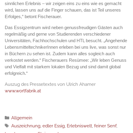
sinnlichen Erlebnis – wir zeigen eins zu eins wie es gemacht
wird, lassen uns auf die Finger schauen, das ist Teil unseres
Erfolges,“ betont Fischerauer.
Das Essigzentrum wird neben genussfreudigen Gästen auch
regelmäßig und gerne von Studierenden verschiedener
Universitäten, Fachhochschulen und HTL besucht. „Angehende
LebensmitteltechnikerInnen erleben bei uns live, was sonst nur
in Büchern zu sehen ist. Zudem kann alles sogleich auch
verkostet werden.“ Fischerauers Resümee: „Wir leben Genuss
und Vielfalt mit starkem lokalen Bezug und sind damit global
erfolgreich.“
Auszug des Pressetextes von Ulrich Ahamer
www.wortfabrik.at
Kategorien
Allgemein
Schlagwörter
Auszeichnung
,
edler Essig
,
Erlebniswelt
,
feiner Senf
,