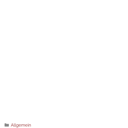
Kategorien
Allgemein