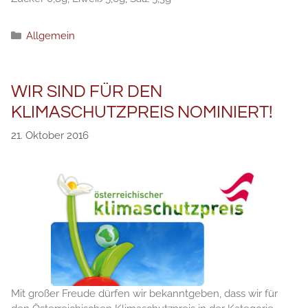
Kategorien
Allgemein
WIR SIND FÜR DEN
KLIMASCHUTZPREIS NOMINIERT!
21. Oktober 2016
Mit großer Freude dürfen wir bekanntgeben, dass wir für