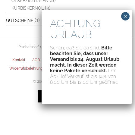
(8)
ÖLSPEZIALITÄTEN
(3)
KÜRBISKERNÖL
(1)
GUTSCHEINE
Pischelsdorf 156, 8212 Pischelsdorf, Austria – ATU70094435
Schön, daß Sie da sind.
Bitte
beachten Sie, dass unser
Versand bis 24. August Urlaub
Kontakt
AGB
Datenschutz
Impressum
Versandarten
macht. In dieser Zeit werden
Widerrufsbelehrung
Zahlungsarten
Privatsphäre-Einstellungen
keine Pakete verschickt.
Der
Ab-Hof Verkauf ist bis 14.8. von
© 2004-2026 Fischerauer Feinstes GmbH
8.00 Uhr bis 12.00 Uhr geöffnet.
VERTRAG WIDERRUFEN