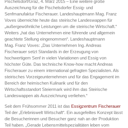
Pischelsdorf/Graz, 4. März 2015 – Eine weitere große
Auszeichnung für die Pischelsdorfer Essig- und
Senfmanufaktur Fischerauer. Landeshauptmann Mag. Franz
Voves überreichte heute das steirische Landeswappen für
„
außergewöhnliche Leistungen um die steirische Wirtschaft.“
Weiters „hat das Unternehmen eine führende und allgemein
geachtete Stellung eingenommen“.
Landeshauptmann
Mag. Franz Voves:
„Das Unternehmen Ing. Andreas
Fischerauer setzt Standards in der Erzeugung von
hochwertigem Senf in vielen Variationen und Essig von
höchster Güte. Das technische Know-how macht Andreas
Fischerauer zu einem international gefragten Spezialisten. Als
steirisches Vorzeigeunternehmen und für das Engagement im
Bereich der heimischen Kulinarik und für den
Wirtschaftsstandort Steiermark wird ihm das Steirische
Landeswappen als Auszeichnung verliehen.“
Seit dem Frühsommer 2011 ist das
Essigzentrum Fischerauer
Teil der „Erlebniswelt Wirtschaft“. Ein ausgefeiltes Konzept lässt
die Besucherinnen und Besucher ganz nah an der Produktion
Teil haben. „Gerade Lebensmittelspezialitäten leben vom