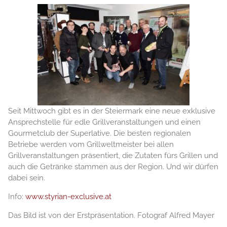
Seit Mittwoch gibt es in der Steiermark eine neue exklusive
Ansprechstelle für edle Grillveranstaltungen und einen
Gourmetclub der Superlative. Die besten regionalen
Betriebe werden vom Grillweltmeister bei allen
Grillveranstaltungen präsentiert, die Zutaten fürs Grillen und
auch die Getränke stammen aus der Region. Und wir dürfen
dabei sein.
Info:
www.styrian-exclusive.at
Das Bild ist von der Erstpräsentation. Fotograf Alfred Mayer