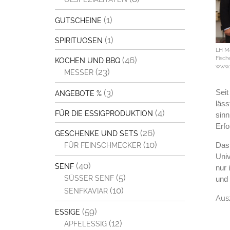
(1)
GUTSCHEINE
(1)
SPIRITUOSEN
LH Ma
Fisch
(46)
KOCHEN UND BBQ
www.l
(23)
MESSER
(3)
Sei
ANGEBOTE %
läss
(4)
FÜR DIE ESSIGPRODUKTION
sinn
Erfo
(26)
GESCHENKE UND SETS
(10)
Das 
FÜR FEINSCHMECKER
Univ
(40)
SENF
nur 
(5)
SÜSSER SENF
und 
(10)
SENFKAVIAR
Aus
(59)
ESSIGE
(12)
APFELESSIG