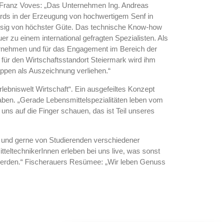
Franz Voves:
„Das Unternehmen Ing. Andreas
ards in der Erzeugung von hochwertigem Senf in
Essig von höchster Güte. Das technische Know-how
r zu einem international gefragten Spezialisten. Als
ernehmen und für das Engagement im Bereich der
 für den Wirtschaftsstandort Steiermark wird ihm
ppen als Auszeichnung verliehen.“
rlebniswelt Wirtschaft“. Ein ausgefeiltes Konzept
aben. „Gerade Lebensmittelspezialitäten leben vom
 uns auf die Finger schauen, das ist Teil unseres
und gerne von Studierenden verschiedener
eltechnikerInnen erleben bei uns live, was sonst
 werden.“ Fischerauers Resümee: „Wir leben Genuss