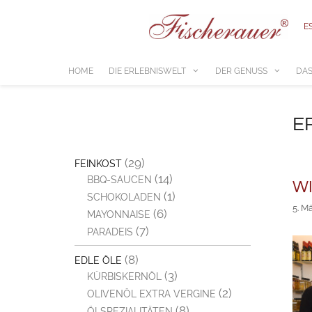
Zum
Inhalt
E
springen
HOME
DIE ERLEBNISWELT
DER GENUSS
DAS
E
(29)
FEINKOST
(14)
BBQ-SAUCEN
WI
(1)
SCHOKOLADEN
5. M
(6)
MAYONNAISE
(7)
PARADEIS
(8)
EDLE ÖLE
(3)
KÜRBISKERNÖL
(2)
OLIVENÖL EXTRA VERGINE
(8)
ÖLSPEZIALITÄTEN