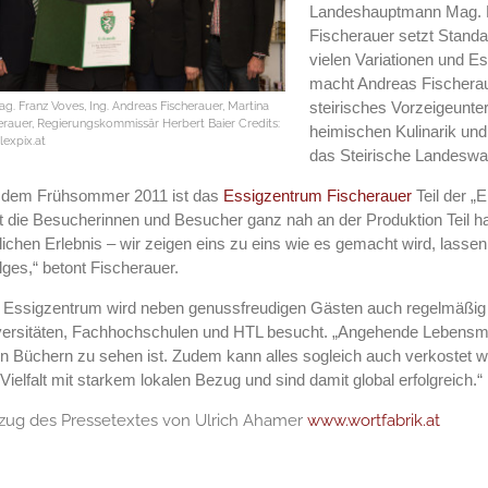
Landeshauptmann Mag. 
Fischerauer setzt Stand
vielen Variationen und 
macht Andreas Fischeraue
g. Franz Voves, Ing. Andreas Fischerauer, Martina
steirisches Vorzeigeunt
erauer, Regierungskommissär Herbert Baier Credits:
heimischen Kulinarik und
expix.at
das Steirische Landeswa
t dem Frühsommer 2011 ist das
Essigzentrum Fischerauer
Teil der „E
t die Besucherinnen und Besucher ganz nah an der Produktion Teil h
lichen Erlebnis – wir zeigen eins zu eins wie es gemacht wird, lassen
lges,“ betont Fischerauer.
Essigzentrum wird neben genussfreudigen Gästen auch regelmäßig 
ersitäten, Fachhochschulen und HTL besucht. „Angehende Lebensmitt
in Büchern zu sehen ist. Zudem kann alles sogleich auch verkostet
Vielfalt mit starkem lokalen Bezug und sind damit global erfolgreich.“
zug des Pressetextes von Ulrich Ahamer
www.wortfabrik.at