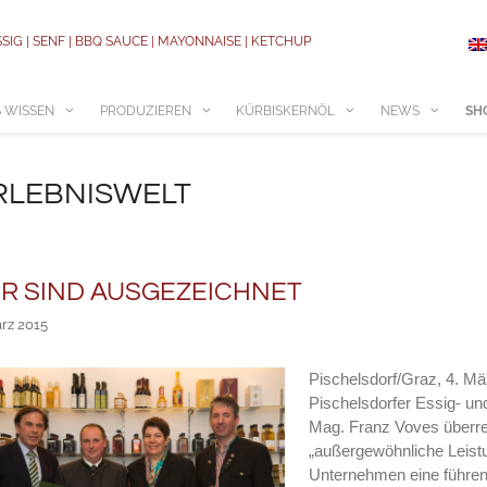
SSIG | SENF | BBQ SAUCE | MAYONNAISE | KETCHUP
 WISSEN
PRODUZIEREN
KÜRBISKERNÖL
NEWS
SH
RLEBNISWELT
R SIND AUSGEZEICHNET
ärz 2015
Pischelsdorf/Graz, 4. Mä
Pischelsdorfer Essig- u
Mag. Franz Voves überre
„
außergewöhnliche Leistu
Unternehmen eine führen