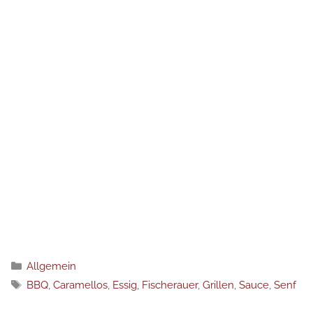
Kategorien
Allgemein
Schlagwörter
BBQ
,
Caramellos
,
Essig
,
Fischerauer
,
Grillen
,
Sauce
,
Senf