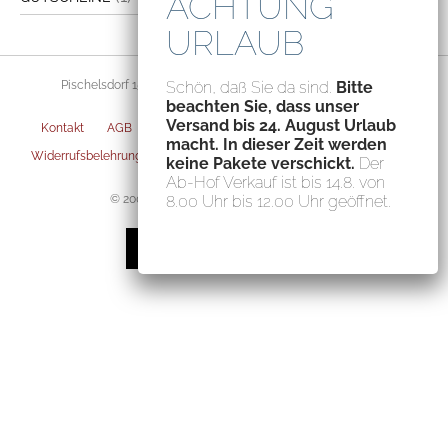
Pischelsdorf 156, 8212 Pischelsdorf, Austria – ATU70094435
Schön, daß Sie da sind.
Bitte
beachten Sie, dass unser
Versand bis 24. August Urlaub
Kontakt
AGB
Datenschutz
Impressum
Versandarten
macht. In dieser Zeit werden
Widerrufsbelehrung
Zahlungsarten
Privatsphäre-Einstellungen
keine Pakete verschickt.
Der
Ab-Hof Verkauf ist bis 14.8. von
© 2004-2026 Fischerauer Feinstes GmbH
8.00 Uhr bis 12.00 Uhr geöffnet.
VERTRAG WIDERRUFEN