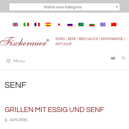
Zum
Wähle eine Kategorie
Inhalt
springen
ESSIG | SENF | BBQ SAUCE | MAYONNAISE |
KETCHUP
Menu
SENF
GRILLEN MIT ESSIG UND SENF
9. Juni 2015