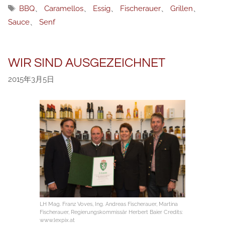
类
标
BBQ
、
Caramellos
、
Essig
、
Fischerauer
、
Grillen
、
签
Sauce
、
Senf
WIR SIND AUSGEZEICHNET
2015年3月5日
LH Mag. Franz Voves, Ing. Andreas Fischerauer, Martina
Fischerauer, Regierungskommissär Herbert Baier Credits:
www.lexpix.at