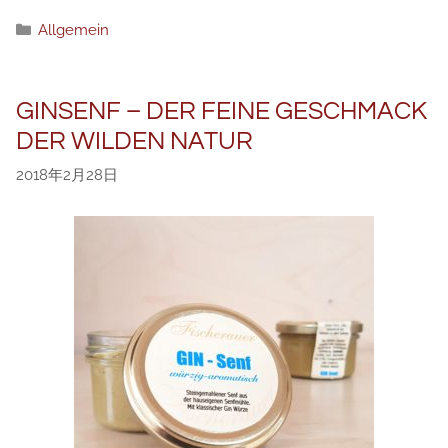
分
Allgemein
类
GINSENF – DER FEINE GESCHMACK
DER WILDEN NATUR
2018年2月28日