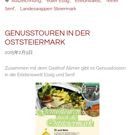
Auszeichnung
、
edler Essig
、
Erlebniswelt
、
feiner
签
Senf
、
Landeswappen Steiermark
GENUSSTOUREN IN DER
OSTSTEIERMARK
2015年2月9日
Zusammen mit dem Gasthof Allmer gibt es Genusstouren
in die Erlebniswelt Essig und Senf.