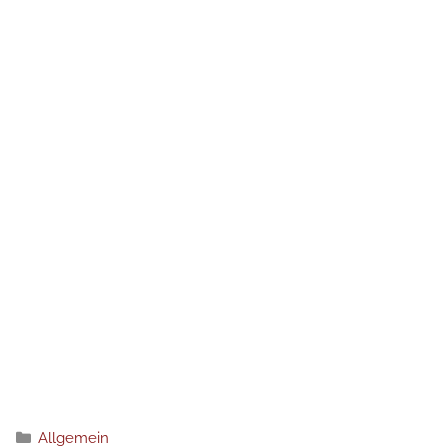
分
Allgemein