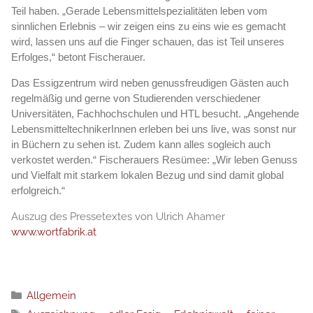
Teil haben. „Gerade Lebensmittelspezialitäten leben vom
sinnlichen Erlebnis – wir zeigen eins zu eins wie es gemacht
wird, lassen uns auf die Finger schauen, das ist Teil unseres
Erfolges,“ betont Fischerauer.
Das Essigzentrum wird neben genussfreudigen Gästen auch
regelmäßig und gerne von Studierenden verschiedener
Universitäten, Fachhochschulen und HTL besucht. „Angehende
LebensmitteltechnikerInnen erleben bei uns live, was sonst nur
in Büchern zu sehen ist. Zudem kann alles sogleich auch
verkostet werden.“ Fischerauers Resümee: „Wir leben Genuss
und Vielfalt mit starkem lokalen Bezug und sind damit global
erfolgreich.“
Auszug des Pressetextes von Ulrich Ahamer
www.wortfabrik.at
分
Allgemein
类
标