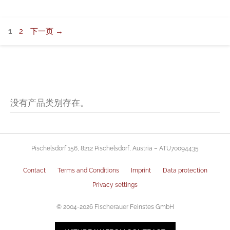
类
页
页
1
2
下一页
→
面
面
没有产品类别存在。
Pischelsdorf 156, 8212 Pischelsdorf, Austria – ATU70094435
Contact
Terms and Conditions
Imprint
Data protection
Privacy settings
© 2004-2026 Fischerauer Feinstes GmbH