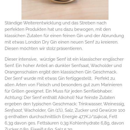
Ständige Weiterentwicklung und das Streben nach
perfekten Produkten hat uns dazu bewogen, mit den
klassichen Zutaten für einen feinen Gin und der Abrundung
mit etwas London Dry Gin einen neuen Senf zu kreieren.
Diesen möchten wir stolz präsentieren.
Dieser intensive, würzige Senf ist ein klassischer englischer
Senf. Ein hoher Anteil an dunkler Senfsaat, Wacholder und
Orangenschalen ergibt den klassischen Gin Geschmack.
Der Senf wurde mit etwas Gin fertiggestellt. Perfekt zu
allen Arten von Fleisch und besonders gut zum Marinieren
für Grillen geeignet. Ein Muss für jeden Senfliebhaber.
Achtung: Der Senf enthält Alkohol! Nur feinste Zutaten
ergeben den typischen Geschmack: Trinkwasser, Weinessig,
Senfsaat
, Wacholder, Gin (1%), Salz, Zucker und Gewürze 100
g enthalten durchschnittlich Energie 477KJ/114kcal, Fett
6,3g davon ges. Fettsäuren 0,3g Kohlenhydrate 6,8g, davon
Zucker 0,8g, Eiweiß 5,6g, Salz 5,3g