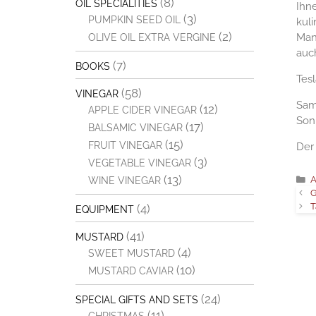
(8)
OIL SPECIALITIES
Ihn
(3)
PUMPKIN SEED OIL
kul
(2)
Man
OLIVE OIL EXTRA VERGINE
auc
(7)
BOOKS
Tesl
(58)
VINEGAR
Sams
(12)
APPLE CIDER VINEGAR
Sonn
(17)
BALSAMIC VINEGAR
(15)
FRUIT VINEGAR
Der 
(3)
VEGETABLE VINEGAR
(13)
C
A
WINE VINEGAR
G
T
(4)
EQUIPMENT
(41)
MUSTARD
(4)
SWEET MUSTARD
(10)
MUSTARD CAVIAR
(24)
SPECIAL GIFTS AND SETS
(11)