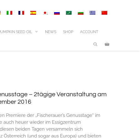
PUMPKIN SEED OIL
NEWS
SHOP
ACCOUNT
enusstage – 2tägige Veranstaltung am
tember 2016
en Premiere der „Fischerauer’s Genusstage“ im
se auch heuer wieder im Essigzentrum
n diesen beiden Tagen versammeln sich
 Österreich (und sogar aus Europa) und bieten