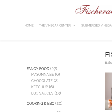
Skip
to
content
HOME
THE VINEGAR CENTER
SUBMERGED VINEGA
F
8. S
(27)
FANCY FOOD
(6)
MAYONNAISE
(2)
CHOCOLATE
(6)
KETCHUP
(13)
BBQ SAUCES
(20)
COOKING & BBQ