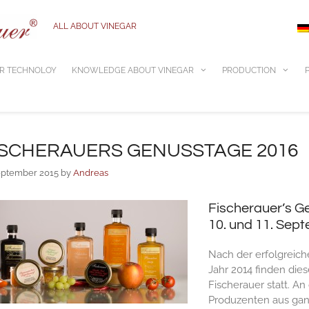
ALL ABOUT VINEGAR
R TECHNOLOY
KNOWLEDGE ABOUT VINEGAR
PRODUCTION
ISCHERAUERS GENUSSTAGE 2016
eptember 2015
by
Andreas
Fischerauer’s G
10. und 11. Sep
Nach der erfolgreich
Jahr 2014 finden die
Fischerauer statt. A
Produzenten aus ganz