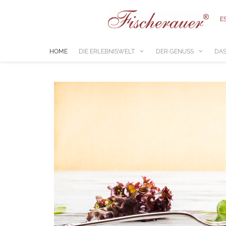
E
HOME
DIE ERLEBNISWELT
DER GENUSS
DAS