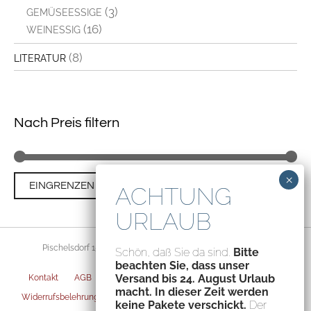
(3)
GEMÜSEESSIGE
(16)
WEINESSIG
(8)
LITERATUR
Nach Preis filtern
Min
Ma
Preis:
€20
—
€100
EINGRENZEN
Pre
Pre
Pischelsdorf 156, 8212 Pischelsdorf, Austria – ATU70094435
Schön, daß Sie da sind.
Bitte
beachten Sie, dass unser
Versand bis 24. August Urlaub
Kontakt
AGB
Datenschutz
Impressum
Versandarten
macht. In dieser Zeit werden
Widerrufsbelehrung
Zahlungsarten
Privatsphäre-Einstellungen
keine Pakete verschickt.
Der