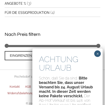
(3)
ANGEBOTE %
(4)
FÜR DIE ESSIGPRODUKTION
Nach Preis filtern
Min
Ma
Preis:
€0
—
€30
EINGRENZEN
Pre
Pre
Pischelsdorf 156, 8212 Pischelsdorf, Austria – ATU70094435
Schön, daß Sie da sind.
Bitte
beachten Sie, dass unser
Versand bis 24. August Urlaub
Kontakt
AGB
Datenschutz
Impressum
Versandarten
macht. In dieser Zeit werden
Widerrufsbelehrung
Zahlungsarten
Privatsphäre-Einstellungen
keine Pakete verschickt.
Der
Ab-Hof Verkauf ist bis 14.8. von
© 2004-2026 Fischerauer Feinstes GmbH
8.00 Uhr bis 12.00 Uhr geöffnet.