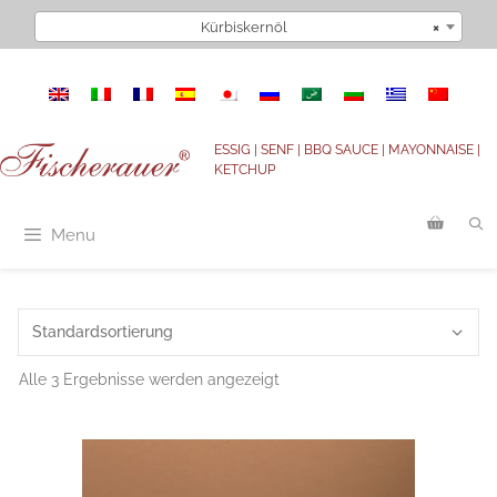
Zum
Kürbiskernöl
×
Inhalt
springen
ESSIG | SENF | BBQ SAUCE | MAYONNAISE |
KETCHUP
Menu
Alle 3 Ergebnisse werden angezeigt