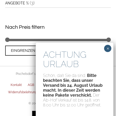
(3)
ANGEBOTE %
Nach Preis filtern
Min
Ma
Preis:
€0
—
€150
EINGRENZEN
Pre
Pre
Pischelsdorf 156, 8212 Pischelsdorf, Austria – ATU70094435
Schön, daß Sie da sind.
Bitte
beachten Sie, dass unser
Versand bis 24. August Urlaub
Kontakt
AGB
Datenschutz
Impressum
Versandarten
macht. In dieser Zeit werden
Widerrufsbelehrung
Zahlungsarten
Privatsphäre-Einstellungen
keine Pakete verschickt.
Der
Ab-Hof Verkauf ist bis 14.8. von
© 2004-2026 Fischerauer Feinstes GmbH
8.00 Uhr bis 12.00 Uhr geöffnet.
Artikel im Warenkorb
KASSE