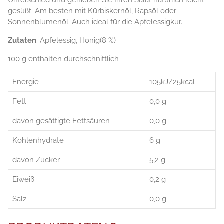
gesüßt. Am besten mit Kürbiskernöl, Rapsöl oder
Sonnenblumenöl. Auch ideal für die Apfelessigkur.
Zutaten
: Apfelessig, Honig(8 %)
100 g enthalten durchschnittlich
Energie
105kJ/25kcal
Fett
0,0 g
davon gesättigte Fettsäuren
0,0 g
Kohlenhydrate
6 g
davon Zucker
5,2 g
Eiweiß
0,2 g
Salz
0,0 g