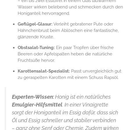
– ein bis zwei Esslöffel in einem Glas lauwarmem
Wasser wirken belebend und schmecken durch den
Honiganteil hervorragend.
Geflügel-Glasur:
Verleiht gebratener Pute oder
Hähnchenbrust beim Ablöschen eine fantastische,
glänzende Kruste.
Obstsalat-Tuning:
Ein paar Tropfen über frische
Beeren oder Apfelspalten heben die natürliche
Fruchtsüße hervor.
Karottensalat-Spezialist:
Passt unvergleichlich gut
zu geraspelten Karotten mit einem Schuss Rapsöl.
Experten-Wissen:
Honig ist ein natürliches
Emulgier-Hilfsmittel
. In einer Vinaigrette
sorgt der Honiganteil im Essig dafür, dass sich
Öl und Essig schneller und stabiler verbinden
– ganz ohne Senf oder Chemie. Zudem wirken