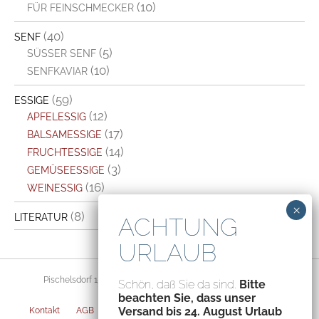
(10)
FÜR FEINSCHMECKER
(40)
SENF
(5)
SÜSSER SENF
(10)
SENFKAVIAR
(59)
ESSIGE
(12)
APFELESSIG
(17)
BALSAMESSIGE
(14)
FRUCHTESSIGE
(3)
GEMÜSEESSIGE
(16)
WEINESSIG
(8)
LITERATUR
Pischelsdorf 156, 8212 Pischelsdorf, Austria – ATU70094435
Schön, daß Sie da sind.
Bitte
beachten Sie, dass unser
Versand bis 24. August Urlaub
Kontakt
AGB
Datenschutz
Impressum
Versandarten