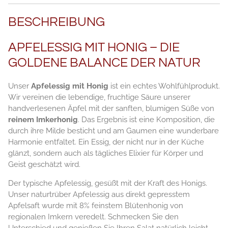
BESCHREIBUNG
APFELESSIG MIT HONIG – DIE
GOLDENE BALANCE DER NATUR
Unser
Apfelessig mit Honig
ist ein echtes Wohlfühlprodukt.
Wir vereinen die lebendige, fruchtige Säure unserer
handverlesenen Äpfel mit der sanften, blumigen Süße von
reinem Imkerhonig
. Das Ergebnis ist eine Komposition, die
durch ihre Milde besticht und am Gaumen eine wunderbare
Harmonie entfaltet. Ein Essig, der nicht nur in der Küche
glänzt, sondern auch als tägliches Elixier für Körper und
Geist geschätzt wird.
Der typische Apfelessig, gesüßt mit der Kraft des Honigs.
Unser naturtrüber Apfelessig aus direkt gepresstem
Apfelsaft wurde mit 8% feinstem Blütenhonig von
regionalen Imkern veredelt. Schmecken Sie den
Unterschied und genießen Sie Ihren Salat natürlich leicht