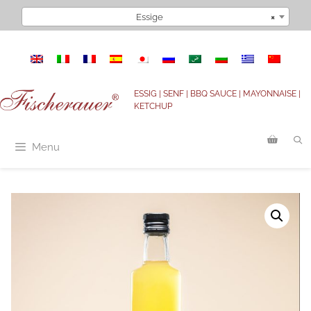
Zum
Essige
×
Inhalt
springen
ESSIG | SENF | BBQ SAUCE | MAYONNAISE |
KETCHUP
Menu