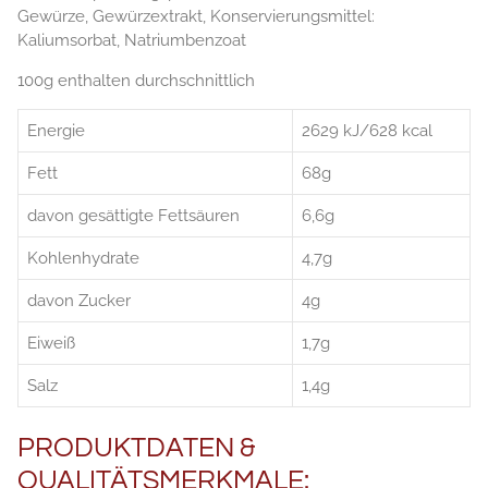
Gewürze, Gewürzextrakt, Konservierungsmittel:
Kaliumsorbat, Natriumbenzoat
100g enthalten durchschnittlich
Energie
2629 kJ/628 kcal
Fett
68g
davon gesättigte Fettsäuren
6,6g
Kohlenhydrate
4,7g
davon Zucker
4g
Eiweiß
1,7g
Salz
1,4g
PRODUKTDATEN &
QUALITÄTSMERKMALE: