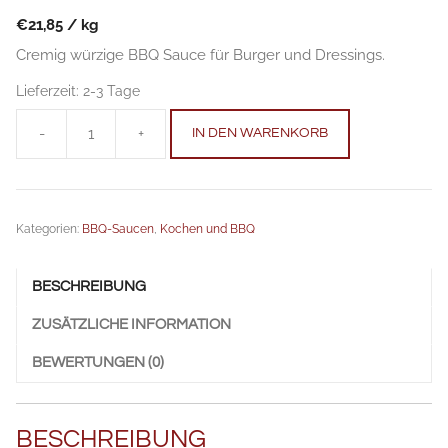
€
21,85
/
kg
Cremig würzige BBQ Sauce für Burger und Dressings.
Lieferzeit:
2-3 Tage
-
+
IN DEN WARENKORB
BBQ
Sauce
Creamy
Sunset
Kategorien:
BBQ-Saucen
,
Kochen und BBQ
230
g
Anzahl
BESCHREIBUNG
ZUSÄTZLICHE INFORMATION
BEWERTUNGEN (0)
BESCHREIBUNG