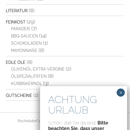
(8)
LITERATUR
(29)
FEINKOST
(7)
PARADEIS
(14)
BBQ-SAUCEN
(1)
SCHOKOLADEN
(6)
MAYONNAISE
(8)
EDLE ÖLE
(2)
OLIVENÖL EXTRA VERGINE
(8)
ÖLSPEZIALITÄTEN
(3)
KÜRBISKERNÖL
(1)
GUTSCHEINE
Pischelsdorf 156, 8212 Pischelsdorf, Austria – ATU70094435
Schön, daß Sie da sind.
Bitte
beachten Sie, dass unser