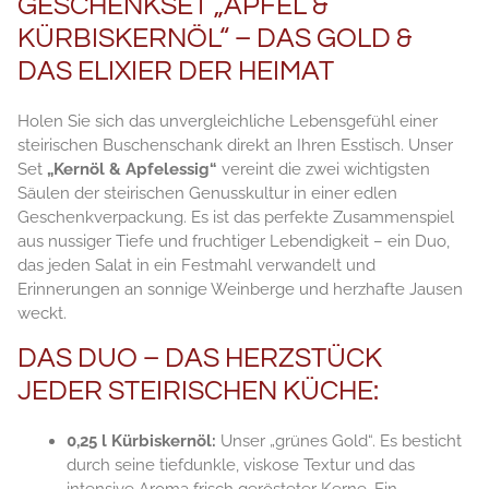
GESCHENKSET „APFEL &
KÜRBISKERNÖL“ – DAS GOLD &
DAS ELIXIER DER HEIMAT
Holen Sie sich das unvergleichliche Lebensgefühl einer
steirischen Buschenschank direkt an Ihren Esstisch. Unser
Set
„Kernöl & Apfelessig“
vereint die zwei wichtigsten
Säulen der steirischen Genusskultur in einer edlen
Geschenkverpackung. Es ist das perfekte Zusammenspiel
aus nussiger Tiefe und fruchtiger Lebendigkeit – ein Duo,
das jeden Salat in ein Festmahl verwandelt und
Erinnerungen an sonnige Weinberge und herzhafte Jausen
weckt.
DAS DUO – DAS HERZSTÜCK
JEDER STEIRISCHEN KÜCHE:
0,25 l Kürbiskernöl:
Unser „grünes Gold“. Es besticht
durch seine tiefdunkle, viskose Textur und das
intensive Aroma frisch gerösteter Kerne. Ein