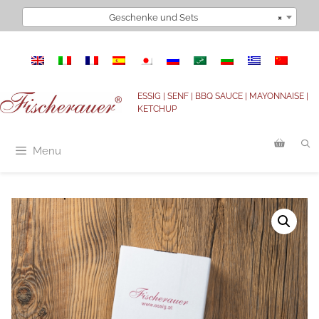
Zum
Geschenke und Sets
×
Inhalt
springen
ESSIG | SENF | BBQ SAUCE | MAYONNAISE |
KETCHUP
Menu