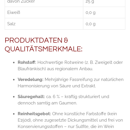
davon Zucker
25 g
Eiweiß
0,0 g
Salz
0,0 g
PRODUKTDATEN &
QUALITÄTSMERKMALE:
Rohstoff:
Hochwertige Rotweine (z. B. Zweigelt oder
Blaufränkisch) aus regionalem Anbau.
Veredelung:
Mehrjährige Fassreifung zur natürlichen
Harmonisierung von Säure und Extrakt.
Säuregehalt:
ca. 6 % – kräftig strukturiert und
dennoch samtig am Gaumen.
Reinheitsgebot:
Ohne künstliche Farbstoffe (kein
E150d), ohne zugesetzte Dickungsmittel und frei von
Konservierungsstoffen – nur Sulfite, die im Wein