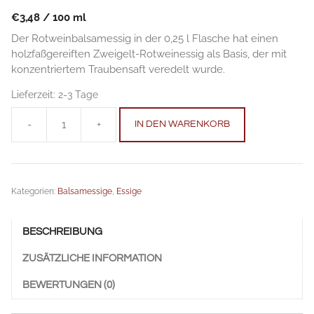
€
3,48
/
100
ml
Der Rotweinbalsamessig in der 0,25 l Flasche hat einen
holzfaßgereiften Zweigelt-Rotweinessig als Basis, der mit
konzentriertem Traubensaft veredelt wurde.
Lieferzeit:
2-3 Tage
-
+
IN DEN WARENKORB
Rotweinbalsamessig
0,25
l
Anzahl
Kategorien:
Balsamessige
,
Essige
BESCHREIBUNG
ZUSÄTZLICHE INFORMATION
BEWERTUNGEN (0)