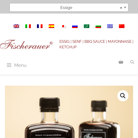
Zum
Essige
×
Inhalt
springen
ESSIG | SENF | BBQ SAUCE | MAYONNAISE |
KETCHUP
Menu