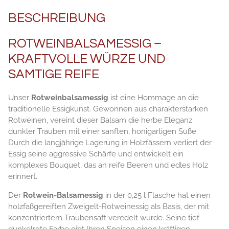
BESCHREIBUNG
ROTWEINBALSAMESSIG –
KRAFTVOLLE WÜRZE UND
SAMTIGE REIFE
Unser
Rotweinbalsamessig
ist eine Hommage an die
traditionelle Essigkunst. Gewonnen aus charakterstarken
Rotweinen, vereint dieser Balsam die herbe Eleganz
dunkler Trauben mit einer sanften, honigartigen Süße.
Durch die langjährige Lagerung in Holzfässern verliert der
Essig seine aggressive Schärfe und entwickelt ein
komplexes Bouquet, das an reife Beeren und edles Holz
erinnert.
Der
Rotwein-Balsamessig
in der 0,25 l Flasche hat einen
holzfaßgereiften Zweigelt-Rotweinessig als Basis, der mit
konzentriertem Traubensaft veredelt wurde. Seine tief-
dunkelrote Farbe gibt Ihren Speisen einen kräftigen