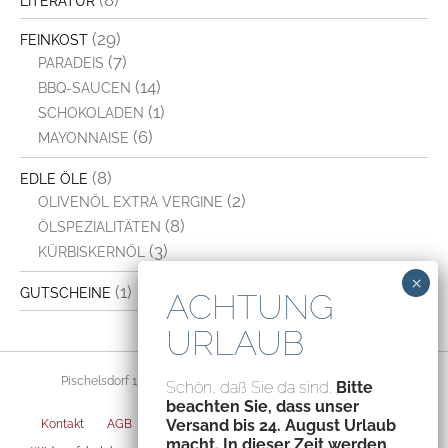
LITERATUR
(29)
FEINKOST
(7)
PARADEIS
(14)
BBQ-SAUCEN
(1)
SCHOKOLADEN
(6)
MAYONNAISE
(8)
EDLE ÖLE
(2)
OLIVENÖL EXTRA VERGINE
(8)
ÖLSPEZIALITÄTEN
(3)
KÜRBISKERNÖL
(1)
GUTSCHEINE
Pischelsdorf 156, 8212 Pischelsdorf, Austria – ATU70094435
Schön, daß Sie da sind.
Bitte
beachten Sie, dass unser
Versand bis 24. August Urlaub
Kontakt
AGB
Datenschutz
Impressum
Versandarten
macht. In dieser Zeit werden