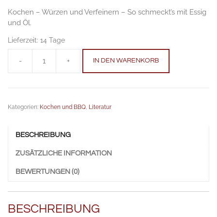
Kochen – Würzen und Verfeinern – So schmeckt’s mit Essig
und Öl.
Lieferzeit:
14 Tage
-
+
IN DEN WARENKORB
So
schmeckt's
mit
Essig
Kategorien:
Kochen und BBQ
,
Literatur
und
Öl
Anzahl
BESCHREIBUNG
ZUSÄTZLICHE INFORMATION
BEWERTUNGEN (0)
BESCHREIBUNG