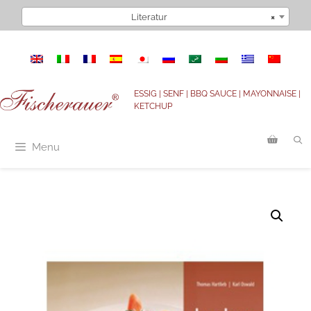
Zum
Literatur
×
Inhalt
springen
ESSIG | SENF | BBQ SAUCE | MAYONNAISE |
KETCHUP
Menu