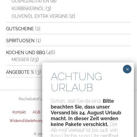
(8)
ÖLSPEZIALITÄTEN
(3)
KÜRBISKERNÖL
(2)
OLIVENÖL EXTRA VERGINE
(1)
GUTSCHEINE
(1)
SPIRITUOSEN
(46)
KOCHEN UND BBQ
(23)
MESSER
(3)
ANGEBOTE %
Pischelsdorf 156, 8212 Pischelsdorf, Austria – ATU70094435
Schön, daß Sie da sind.
Bitte
beachten Sie, dass unser
Versand bis 24. August Urlaub
Kontakt
AGB
Datenschutz
Impressum
Versandarten
macht. In dieser Zeit werden
Widerrufsbelehrung
Zahlungsarten
Privatsphäre-Einstellungen
keine Pakete verschickt.
Der
Ab-Hof Verkauf ist bis 14.8. von
© 2004-2026 Fischerauer Feinstes GmbH
8.00 Uhr bis 12.00 Uhr geöffnet.