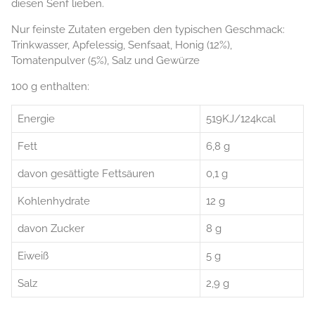
diesen Senf lieben.
Nur feinste Zutaten ergeben den typischen Geschmack:
Trinkwasser, Apfelessig, Senfsaat, Honig (12%),
Tomatenpulver (5%), Salz und Gewürze
100 g enthalten:
Energie
519KJ/124kcal
Fett
6,8 g
davon gesättigte Fettsäuren
0,1 g
Kohlenhydrate
12 g
davon Zucker
8 g
Eiweiß
5 g
Salz
2,9 g