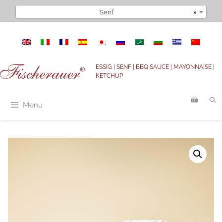
Zum
Senf
×
Inhalt
springen
ESSIG | SENF | BBQ SAUCE | MAYONNAISE |
KETCHUP
Menu