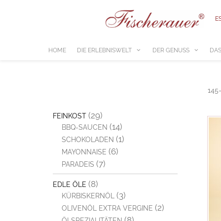
Zum
Inhalt
E
springen
HOME
DIE ERLEBNISWELT
DER GENUSS
DAS
145
(29)
FEINKOST
(14)
BBQ-SAUCEN
(1)
SCHOKOLADEN
(6)
MAYONNAISE
(7)
PARADEIS
(8)
EDLE ÖLE
(3)
KÜRBISKERNÖL
(2)
OLIVENÖL EXTRA VERGINE
(8)
ÖLSPEZIALITÄTEN