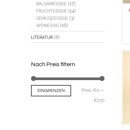
(17)
BALSAMESSIGE
(14)
FRUCHTESSIGE
(3)
GEMÜSEESSIGE
(16)
WEINESSIG
(8)
LITERATUR
Nach Preis filtern
Min.
Max.
Preis:
€0
—
EINGRENZEN
Preis
Preis
€270