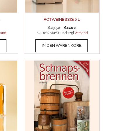
ROTWEINESSIG 5 L
Ursprünglicher
Aktueller
€
23,50
€
17,00
Preis
Preis
sand
inkl. 10% MwSt. und zzgl.
Versand
war:
ist:
€23,50
€17,00.
B
IN DEN WARENKORB