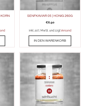
S KORN
SENFKAVIAR 05 | HONIG 260G
€
6,90
sand
inkl. 20% MwSt. und zzgl.
Versand
B
IN DEN WARENKORB