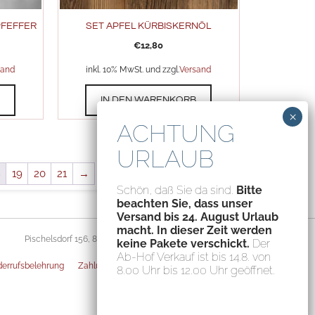
 PFEFFER
SET APFEL KÜRBISKERNÖL
€
12,80
sand
inkl. 10% MwSt. und zzgl.
Versand
B
IN DEN WARENKORB
8
19
20
21
→
Schön, daß Sie da sind.
Bitte
beachten Sie, dass unser
Versand bis 24. August Urlaub
macht. In dieser Zeit werden
Pischelsdorf 156, 8212 Pischelsdorf, Austria – ATU70094435
keine Pakete verschickt.
Der
Ab-Hof Verkauf ist bis 14.8. von
errufsbelehrung
Zahlungsarten
Privatsphäre-Einstellungen
8.00 Uhr bis 12.00 Uhr geöffnet.