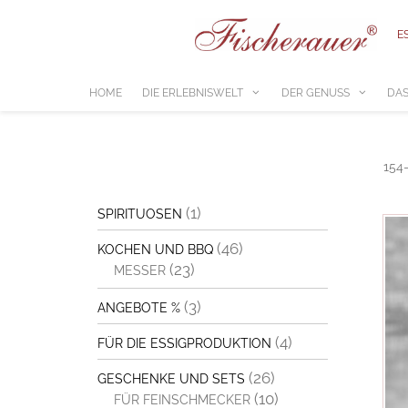
Zum
Inhalt
E
springen
HOME
DIE ERLEBNISWELT
DER GENUSS
DAS
154
(1)
SPIRITUOSEN
(46)
KOCHEN UND BBQ
(23)
MESSER
(3)
ANGEBOTE %
(4)
FÜR DIE ESSIGPRODUKTION
(26)
GESCHENKE UND SETS
(10)
FÜR FEINSCHMECKER