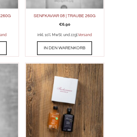
 260G
SENFKAVIAR 08 | TRAUBE 260G
€
6,90
sand
inkl. 10% MwSt. und zzgl.
Versand
B
IN DEN WARENKORB