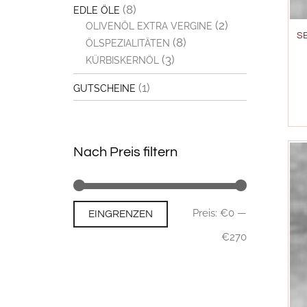
(8)
EDLE ÖLE
(2)
OLIVENÖL EXTRA VERGINE
SE
(8)
ÖLSPEZIALITÄTEN
(3)
KÜRBISKERNÖL
(1)
GUTSCHEINE
Nach Preis filtern
Min.
Max.
Preis:
€0
—
EINGRENZEN
Preis
Preis
€270