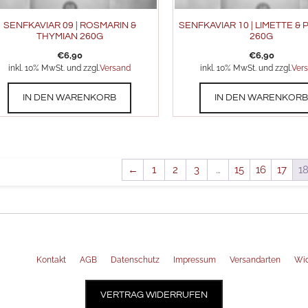
SENFKAVIAR 09 | ROSMARIN &
SENFKAVIAR 10 | LIMETTE &
THYMIAN 260G
260G
€
6,90
€
6,90
inkl. 10% MwSt. und zzgl.
Versand
inkl. 10% MwSt. und zzgl.
Ver
IN DEN WARENKORB
IN DEN WARENKOR
←
1
2
3
…
15
16
17
1
Kontakt
AGB
Datenschutz
Impressum
Versandarten
Wid
VERTRAG WIDERRUFEN