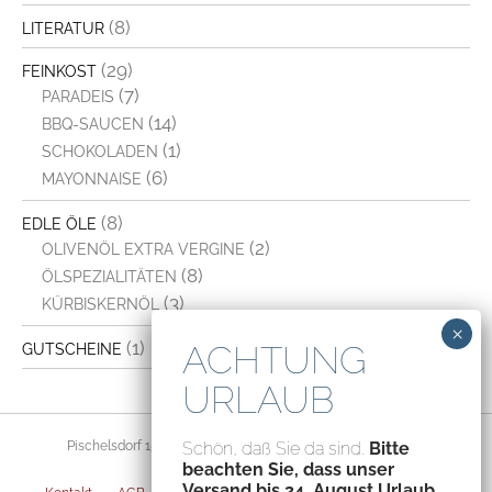
(8)
LITERATUR
(29)
FEINKOST
(7)
PARADEIS
(14)
BBQ-SAUCEN
(1)
SCHOKOLADEN
(6)
MAYONNAISE
(8)
EDLE ÖLE
(2)
OLIVENÖL EXTRA VERGINE
(8)
ÖLSPEZIALITÄTEN
(3)
KÜRBISKERNÖL
(1)
GUTSCHEINE
Pischelsdorf 156, 8212 Pischelsdorf, Austria – ATU70094435
Schön, daß Sie da sind.
Bitte
beachten Sie, dass unser
Versand bis 24. August Urlaub