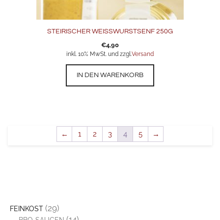
STEIRISCHER WEISSWURSTSENF 250G
€
4,90
inkl. 10% MwSt. und zzgl.
Versand
IN DEN WARENKORB
←
1
2
3
4
5
→
(29)
FEINKOST
(14)