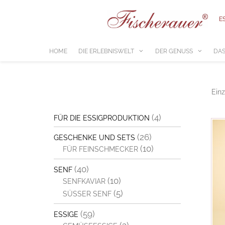
Zum
Inhalt
E
springen
HOME
DIE ERLEBNISWELT
DER GENUSS
DAS
Einz
(4)
FÜR DIE ESSIGPRODUKTION
(26)
GESCHENKE UND SETS
(10)
FÜR FEINSCHMECKER
(40)
SENF
(10)
SENFKAVIAR
(5)
SÜSSER SENF
(59)
ESSIGE