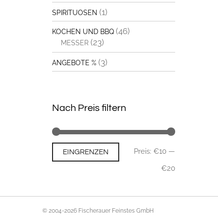
(1)
SPIRITUOSEN
(46)
KOCHEN UND BBQ
(23)
MESSER
(3)
ANGEBOTE %
Nach Preis filtern
Min.
Max.
Preis:
€10
—
EINGRENZEN
Preis
Preis
€20
© 2004-2026 Fischerauer Feinstes GmbH