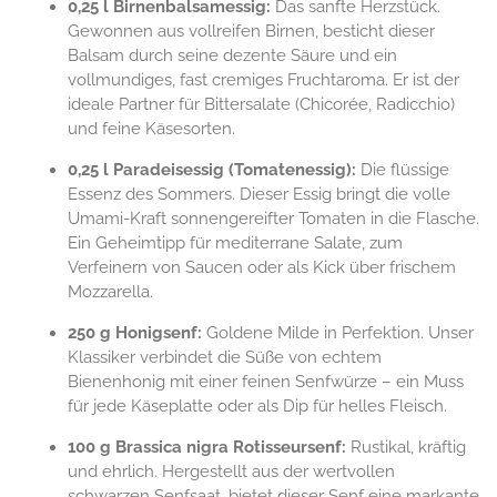
0,25 l Birnenbalsamessig:
Das sanfte Herzstück.
Gewonnen aus vollreifen Birnen, besticht dieser
Balsam durch seine dezente Säure und ein
vollmundiges, fast cremiges Fruchtaroma. Er ist der
ideale Partner für Bittersalate (Chicorée, Radicchio)
und feine Käsesorten.
0,25 l Paradeisessig (Tomatenessig):
Die flüssige
Essenz des Sommers. Dieser Essig bringt die volle
Umami-Kraft sonnengereifter Tomaten in die Flasche.
Ein Geheimtipp für mediterrane Salate, zum
Verfeinern von Saucen oder als Kick über frischem
Mozzarella.
250 g Honigsenf:
Goldene Milde in Perfektion. Unser
Klassiker verbindet die Süße von echtem
Bienenhonig mit einer feinen Senfwürze – ein Muss
für jede Käseplatte oder als Dip für helles Fleisch.
100 g Brassica nigra Rotisseursenf:
Rustikal, kräftig
und ehrlich. Hergestellt aus der wertvollen
schwarzen Senfsaat, bietet dieser Senf eine markante