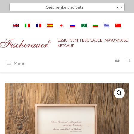
Zum
Geschenke und Sets
×
Inhalt
springen
ESSIG | SENF | BBQ SAUCE | MAYONNAISE |
KETCHUP
Menu