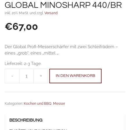
GLOBAL MINOSHARP 440/BR
inkl. 20% MwSt. und zzgl.
Versand
€
67,00
Der Global Profi-Messerschärfer mit zwei Schleifrädern –
eines „grob“, eines „mittel „.
Lieferzeit:
2-3 Tage
-
+
IN DEN WARENKORB
GLOBAL
Minosharp
440/BR
Anzahl
Kategorien:
Kochen und BBQ
,
Messer
BESCHREIBUNG