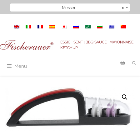
Zum
Messer
×
Inhalt
springen
ESSIG | SENF | BBQ SAUCE | MAYONNAISE |
KETCHUP
Menu