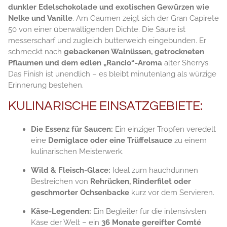
dunkler Edelschokolade und exotischen Gewürzen wie
Nelke und Vanille
. Am Gaumen zeigt sich der Gran Capirete
50 von einer überwältigenden Dichte. Die Säure ist
messerscharf und zugleich butterweich eingebunden. Er
schmeckt nach
gebackenen Walnüssen, getrockneten
Pflaumen und dem edlen „Rancio“-Aroma
alter Sherrys.
Das Finish ist unendlich – es bleibt minutenlang als würzige
Erinnerung bestehen.
KULINARISCHE EINSATZGEBIETE:
Die Essenz für Saucen:
Ein einziger Tropfen veredelt
eine
Demiglace oder eine Trüffelsauce
zu einem
kulinarischen Meisterwerk.
Wild & Fleisch-Glace:
Ideal zum hauchdünnen
Bestreichen von
Rehrücken, Rinderfilet oder
geschmorter Ochsenbacke
kurz vor dem Servieren.
Käse-Legenden:
Ein Begleiter für die intensivsten
Käse der Welt – ein
36 Monate gereifter Comté