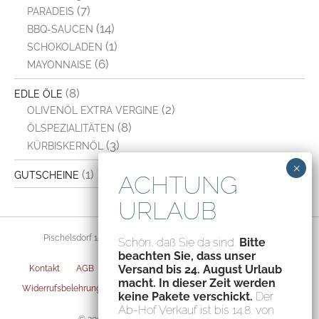
(7)
PARADEIS
(14)
BBQ-SAUCEN
(1)
SCHOKOLADEN
(6)
MAYONNAISE
(8)
EDLE ÖLE
(2)
OLIVENÖL EXTRA VERGINE
(8)
ÖLSPEZIALITÄTEN
(3)
KÜRBISKERNÖL
(1)
GUTSCHEINE
Pischelsdorf 156, 8212 Pischelsdorf, Austria – ATU70094435
Schön, daß Sie da sind.
Bitte
beachten Sie, dass unser
Versand bis 24. August Urlaub
Kontakt
AGB
Datenschutz
Impressum
Versandarten
macht. In dieser Zeit werden
Widerrufsbelehrung
Zahlungsarten
Privatsphäre-Einstellungen
keine Pakete verschickt.
Der
Ab-Hof Verkauf ist bis 14.8. von
© 2004-2026 Fischerauer Feinstes GmbH