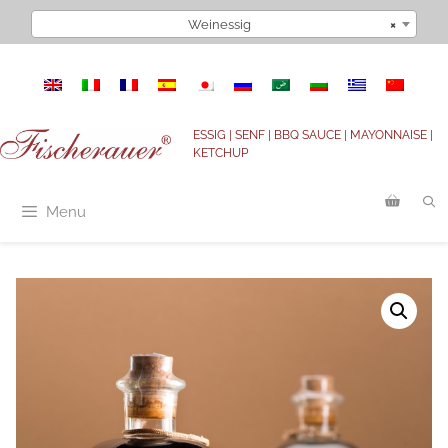
Zum
Weinessig
×
Inhalt
springen
ESSIG | SENF | BBQ SAUCE | MAYONNAISE |
KETCHUP
Menu