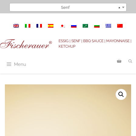
Zum
Senf
×
Inhalt
springen
ESSIG | SENF | BBQ SAUCE | MAYONNAISE |
KETCHUP
Menu