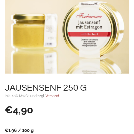
JAUSENSENF 250 G
inkl. 10% MwSt. und zzgl.
Versand
€
4,90
€
1,96
/
100
g