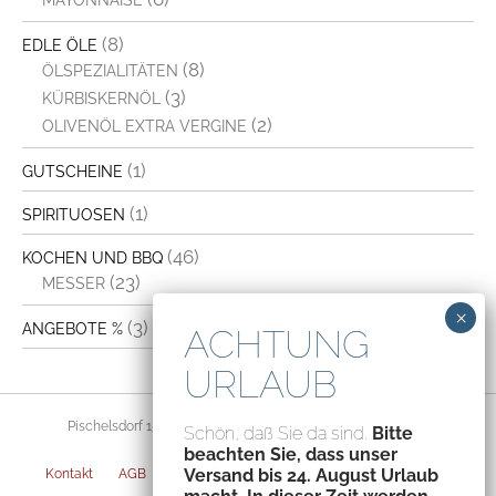
(8)
EDLE ÖLE
(8)
ÖLSPEZIALITÄTEN
(3)
KÜRBISKERNÖL
(2)
OLIVENÖL EXTRA VERGINE
(1)
GUTSCHEINE
(1)
SPIRITUOSEN
(46)
KOCHEN UND BBQ
(23)
MESSER
(3)
ANGEBOTE %
Pischelsdorf 156, 8212 Pischelsdorf, Austria – ATU70094435
Schön, daß Sie da sind.
Bitte
beachten Sie, dass unser
Versand bis 24. August Urlaub
Kontakt
AGB
Datenschutz
Impressum
Versandarten