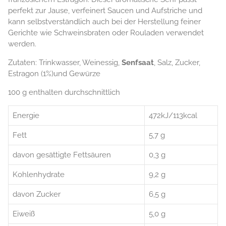
perfekt zur Jause, verfeinert Saucen und Aufstriche und
kann selbstverständlich auch bei der Herstellung feiner
Gerichte wie Schweinsbraten oder Rouladen verwendet
werden.
Zutaten: Trinkwasser, Weinessig,
Senfsaat
, Salz, Zucker,
Estragon (1%)und Gewürze
100 g enthalten durchschnittlich
Energie
472kJ/113kcal
Fett
5,7 g
davon gesättigte Fettsäuren
0,3 g
Kohlenhydrate
9,2 g
davon Zucker
6,5 g
Eiweiß
5,0 g