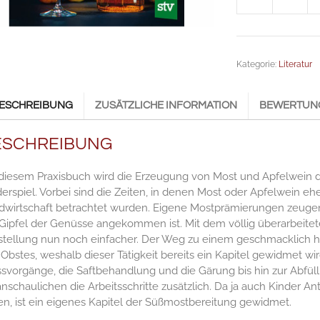
Cider,
Most
und
Apfelwein
Kategorie:
Literatur
Anzahl
ESCHREIBUNG
ZUSÄTZLICHE INFORMATION
BEWERTUNG
ESCHREIBUNG
 diesem Praxisbuch wird die Erzeugung von Most und Apfelwein 
erspiel. Vorbei sind die Zeiten, in denen Most oder Apfelwein eh
dwirtschaft betrachtet wurden. Eigene Mostprämierungen zeugen
Gipfel der Genüsse angekommen ist. Mit dem völlig überarbeitet
stellung nun noch einfacher. Der Weg zu einem geschmacklich h
Obstes, weshalb dieser Tätigkeit bereits ein Kapitel gewidmet wird
svorgänge, die Saftbehandlung und die Gärung bis hin zur Abfüll
nschaulichen die Arbeitsschritte zusätzlich. Da ja auch Kinder 
en, ist ein eigenes Kapitel der Süßmostbereitung gewidmet.