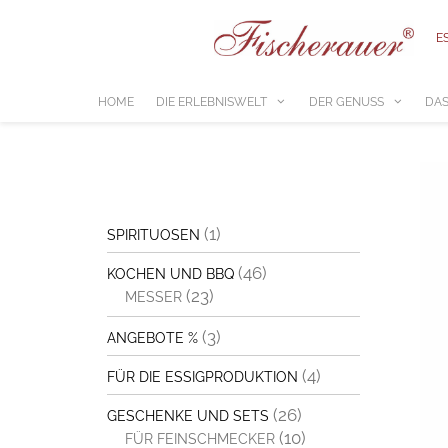
Zum
Inhalt
E
springen
HOME
DIE ERLEBNISWELT
DER GENUSS
DAS
(1)
SPIRITUOSEN
(46)
KOCHEN UND BBQ
(23)
MESSER
(3)
ANGEBOTE %
(4)
FÜR DIE ESSIGPRODUKTION
(26)
GESCHENKE UND SETS
(10)
FÜR FEINSCHMECKER