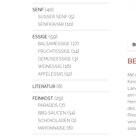
(40)
SENF
(5)
SÜSSER SENF
(10)
SENFKAVIAR
(59)
ESSIGE
(17)
BALSAMESSIGE
B
(14)
FRUCHTESSIGE
(3)
GEMÜSEESSIGE
B
(16)
WEINESSIG
(12)
APFELESSIG
Mit
Kind
(8)
LITERATUR
Lan
am 
(29)
FEINKOST
Her
(7)
PARADEIS
des 
(14)
BBQ-SAUCEN
Pres
(1)
SCHOKOLADEN
vera
(6)
soll
MAYONNAISE