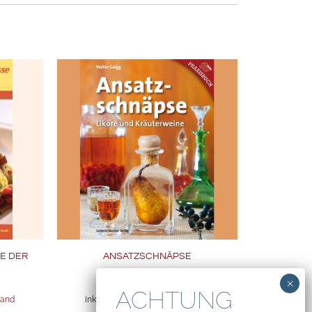
E DER
ANSATZSCHNÄPSE
€
22,00
sand
inkl. 10% MwSt. und zzgl.
Versand