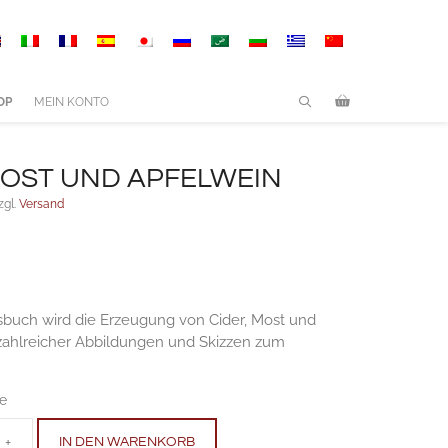
und
Apfelwein
Anzahl
OP
MEIN KONTO
MOST UND APFELWEIN
zgl.
Versand
sbuch wird die Erzeugung von Cider, Most und
zahlreicher Abbildungen und Skizzen zum
ge
+
IN DEN WARENKORB