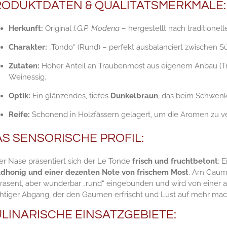
RODUKTDATEN & QUALITÄTSMERKMALE:
Herkunft:
Original
I.G.P. Modena
– hergestellt nach traditione
Charakter:
„Tondo“ (Rund) – perfekt ausbalanciert zwischen Sü
Zutaten:
Hoher Anteil an Traubenmost aus eigenem Anbau (T
Weinessig.
Optik:
Ein glänzendes, tiefes
Dunkelbraun
, das beim Schwenke
Reife:
Schonend in Holzfässern gelagert, um die Aromen zu ver
S SENSORISCHE PROFIL:
er Nase präsentiert sich der Le Tonde
frisch und fruchtbetont
: 
dhonig und einer dezenten Note von frischem Most
. Am Gaume
 präsent, aber wunderbar „rund“ eingebunden und wird von einer 
chtiger Abgang, der den Gaumen erfrischt und Lust auf mehr mac
LINARISCHE EINSATZGEBIETE: