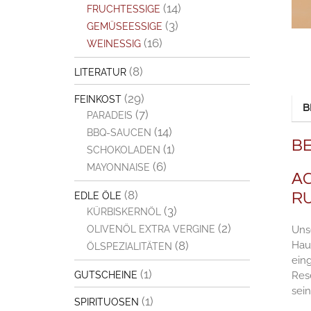
(14)
FRUCHTESSIGE
(3)
GEMÜSEESSIGE
(16)
WEINESSIG
(8)
LITERATUR
(29)
FEINKOST
B
(7)
PARADEIS
(14)
BBQ-SAUCEN
B
(1)
SCHOKOLADEN
(6)
MAYONNAISE
AC
(8)
R
EDLE ÖLE
(3)
KÜRBISKERNÖL
(2)
Uns
OLIVENÖL EXTRA VERGINE
Haus
(8)
ÖLSPEZIALITÄTEN
ein
(1)
Rese
GUTSCHEINE
sein
(1)
SPIRITUOSEN