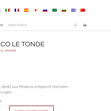
Tonde
Anzahl
OP
MEIN KONTO
CO LE TONDE
zgl.
Versand
 direkt aus Modena entspricht höchsten
rungen.
ge