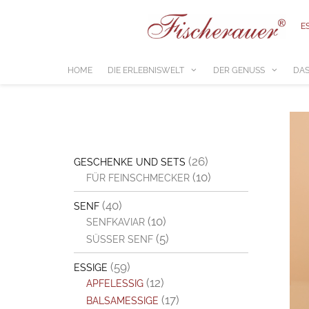
Zum
Inhalt
E
springen
HOME
DIE ERLEBNISWELT
DER GENUSS
DAS
(26)
GESCHENKE UND SETS
(10)
FÜR FEINSCHMECKER
(40)
SENF
(10)
SENFKAVIAR
(5)
SÜSSER SENF
(59)
ESSIGE
(12)
APFELESSIG
(17)
BALSAMESSIGE