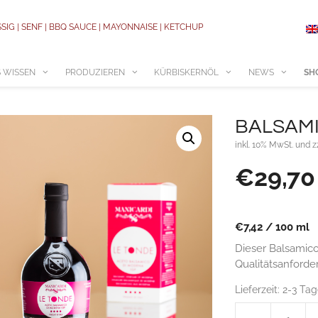
SSIG | SENF | BBQ SAUCE | MAYONNAISE | KETCHUP
 WISSEN
PRODUZIEREN
KÜRBISKERNÖL
NEWS
SH
BALSAMI
inkl. 10% MwSt. und z
€
29,70
€
7,42
/
100
ml
Dieser Balsamico
Qualitätsanforde
Lieferzeit:
2-3 Ta