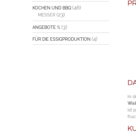
P
(46)
KOCHEN UND BBQ
(23)
MESSER
(3)
ANGEBOTE %
(4)
FÜR DIE ESSIGPRODUKTION
DA
In d
Wal
ist
fru
KU