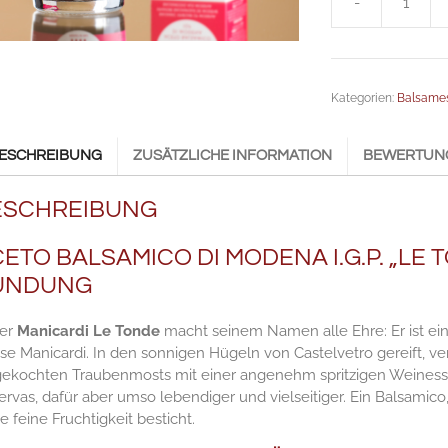
-
Balsamico
Le
Tonde
Anzahl
Kategorien:
Balsame
ESCHREIBUNG
ZUSÄTZLICHE INFORMATION
BEWERTUNG
ESCHREIBUNG
ETO BALSAMICO DI MODENA I.G.P. „LE
UNDUNG
er
Manicardi Le Tonde
macht seinem Namen alle Ehre: Er ist e
e Manicardi. In den sonnigen Hügeln von Castelvetro gereift, ve
gekochten Traubenmosts mit einer angenehm spritzigen Weinessign
rvas, dafür aber umso lebendiger und vielseitiger. Ein Balsamico,
e feine Fruchtigkeit besticht.