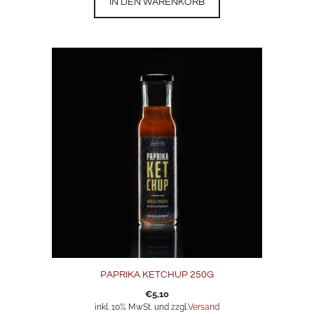
IN DEN WARENKORB
PAPRIKA KETCHUP 250G
€
5,10
inkl. 10% MwSt. und zzgl.
Versand