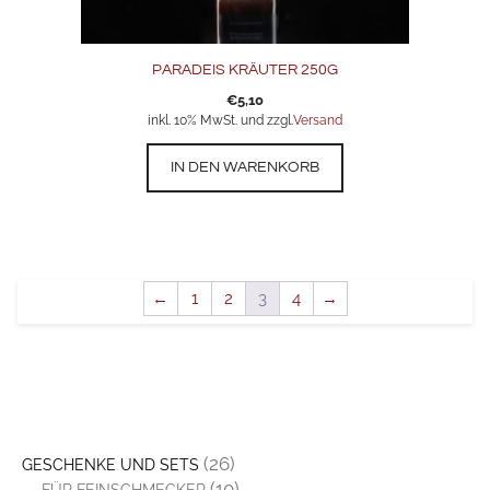
PARADEIS KRÄUTER 250G
€
5,10
inkl. 10% MwSt. und zzgl.
Versand
IN DEN WARENKORB
←
1
2
3
4
→
(26)
GESCHENKE UND SETS
(10)