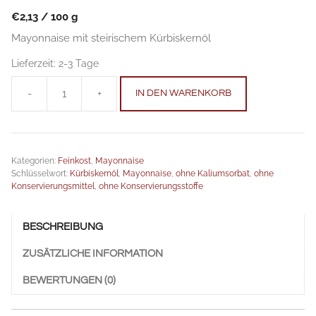
€
2,13
/
100
g
Mayonnaise mit steirischem Kürbiskernöl
Lieferzeit:
2-3 Tage
-
+
IN DEN WARENKORB
Mayonnaise
Kürbiskernöl
230
g
Kategorien:
Feinkost
,
Mayonnaise
Anzahl
Schlüsselwort:
Kürbiskernöl
,
Mayonnaise
,
ohne Kaliumsorbat
,
ohne
Konservierungsmittel
,
ohne Konservierungsstoffe
BESCHREIBUNG
ZUSÄTZLICHE INFORMATION
BEWERTUNGEN (0)