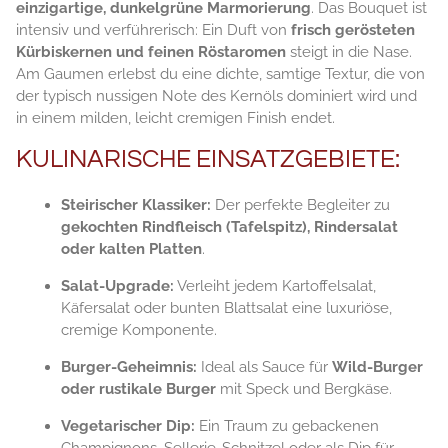
einzigartige, dunkelgrüne Marmorierung
. Das Bouquet ist
intensiv und verführerisch: Ein Duft von
frisch gerösteten
Kürbiskernen und feinen Röstaromen
steigt in die Nase.
Am Gaumen erlebst du eine dichte, samtige Textur, die von
der typisch nussigen Note des Kernöls dominiert wird und
in einem milden, leicht cremigen Finish endet.
KULINARISCHE EINSATZGEBIETE:
Steirischer Klassiker:
Der perfekte Begleiter zu
gekochten Rindfleisch (Tafelspitz), Rindersalat
oder kalten Platten
.
Salat-Upgrade:
Verleiht jedem Kartoffelsalat,
Käfersalat oder bunten Blattsalat eine luxuriöse,
cremige Komponente.
Burger-Geheimnis:
Ideal als Sauce für
Wild-Burger
oder rustikale Burger
mit Speck und Bergkäse.
Vegetarischer Dip:
Ein Traum zu gebackenen
Champignons, Sellerie-Schnitzel oder als Dip für