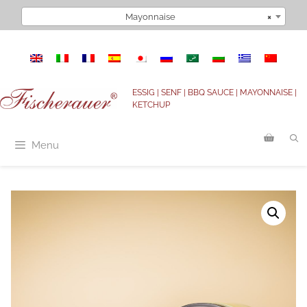
Zum
Mayonnaise
×
Inhalt
springen
ESSIG | SENF | BBQ SAUCE | MAYONNAISE |
KETCHUP
Menu