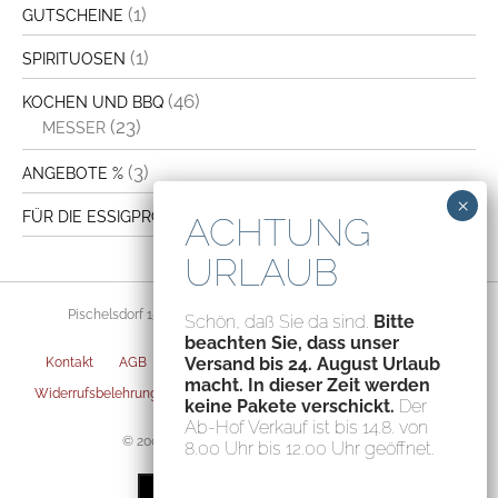
(1)
GUTSCHEINE
(1)
SPIRITUOSEN
(46)
KOCHEN UND BBQ
(23)
MESSER
(3)
ANGEBOTE %
(4)
FÜR DIE ESSIGPRODUKTION
Pischelsdorf 156, 8212 Pischelsdorf, Austria – ATU70094435
Schön, daß Sie da sind.
Bitte
beachten Sie, dass unser
Versand bis 24. August Urlaub
Kontakt
AGB
Datenschutz
Impressum
Versandarten
macht. In dieser Zeit werden
Widerrufsbelehrung
Zahlungsarten
Privatsphäre-Einstellungen
keine Pakete verschickt.
Der
Ab-Hof Verkauf ist bis 14.8. von
© 2004-2026 Fischerauer Feinstes GmbH
8.00 Uhr bis 12.00 Uhr geöffnet.
€
4,90
IN DEN WARENKORB