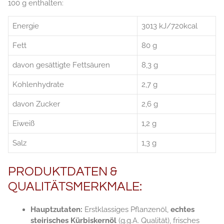
100 g enthalten:
Energie
3013 kJ/720kcal
Fett
80 g
davon gesättigte Fettsäuren
8,3 g
Kohlenhydrate
2,7 g
davon Zucker
2,6 g
Eiweiß
1,2 g
Salz
1,3 g
PRODUKTDATEN &
QUALITÄTSMERKMALE:
Hauptzutaten:
Erstklassiges Pflanzenöl,
echtes
steirisches Kürbiskernöl
(g.g.A. Qualität), frisches