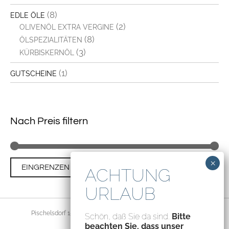
(8)
EDLE ÖLE
(2)
OLIVENÖL EXTRA VERGINE
(8)
ÖLSPEZIALITÄTEN
(3)
KÜRBISKERNÖL
(1)
GUTSCHEINE
Nach Preis filtern
Min
Ma
Preis:
€0
—
€10
EINGRENZEN
Pre
Pre
Pischelsdorf 156, 8212 Pischelsdorf, Austria – ATU70094435
Schön, daß Sie da sind.
Bitte
beachten Sie, dass unser