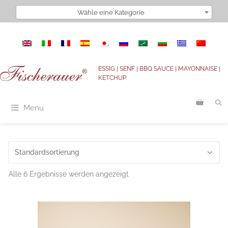
Zum
Wähle eine Kategorie
Inhalt
springen
ESSIG | SENF | BBQ SAUCE | MAYONNAISE |
KETCHUP
Menu
Alle 6 Ergebnisse werden angezeigt