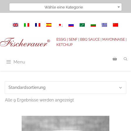
Zum
Wähle eine Kategorie
Inhalt
springen
ESSIG | SENF | BBQ SAUCE | MAYONNAISE |
KETCHUP
Menu
Alle 9 Ergebnisse werden angezeigt