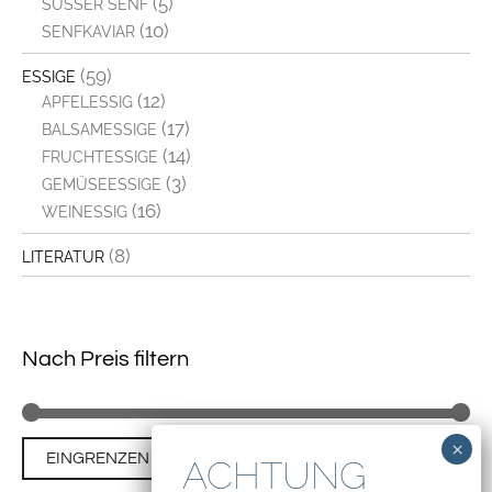
(5)
SÜSSER SENF
(10)
SENFKAVIAR
(59)
ESSIGE
(12)
APFELESSIG
(17)
BALSAMESSIGE
(14)
FRUCHTESSIGE
(3)
GEMÜSEESSIGE
(16)
WEINESSIG
(8)
LITERATUR
Nach Preis filtern
Min
Ma
Preis:
€0
—
€10
EINGRENZEN